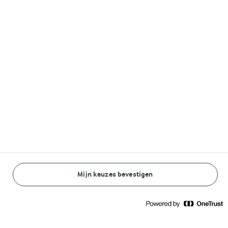
Volg ons op
© Arla Foods amba 2026
Reopen cookie popup
Algemeen Privacybeleid
Standaard Gebruiksvoorwaarden
Mijn keuzes bevestigen
BEREIDINGSWIJZE
INGREDIËNTEN
Cookieverklaring
Betaal verklaring