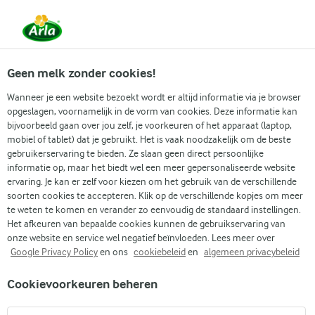
Vanaf 1 juni zijn DMK Group en Arla Foods
gefuseerd.
Lees het persbericht.
Geen melk zonder cookies!
Wanneer je een website bezoekt wordt er altijd informatie via je browser
opgeslagen, voornamelijk in de vorm van cookies. Deze informatie kan
Zoek categorie
bijvoorbeeld gaan over jou zelf, je voorkeuren of het apparaat (laptop,
mobiel of tablet) dat je gebruikt. Het is vaak noodzakelijk om de beste
gebruikerservaring te bieden. Ze slaan geen direct persoonlijke
Zoek zoektermen in te voeren
informatie op, maar het biedt wel een meer gepersonaliseerde website
Arla
Recepten
Caprese salade
ervaring. Je kan er zelf voor kiezen om het gebruik van de verschillende
soorten cookies te accepteren. Klik op de verschillende kopjes om meer
Caprese salade
te weten te komen en verander zo eenvoudig de standaard instellingen.
Het afkeuren van bepaalde cookies kunnen de gebruikservaring van
15 MIN.
(1)
onze website en service wel negatief beïnvloeden. Lees meer over
Google Privacy Policy
en ons
cookiebeleid
en
algemeen privacybeleid
Dit recept voor salade caprese is een explosie van Italiaanse
Cookievoorkeuren beheren
warmte in elke hap en combineert sappige tomaten, romige
mozzarella en aromatische basilicum voor een echt heerlijke