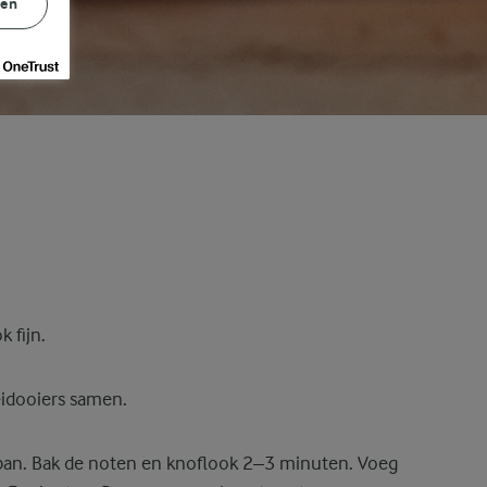
gen
 fijn.
eidooiers samen.
npan. Bak de noten en knoflook 2–3 minuten. Voeg