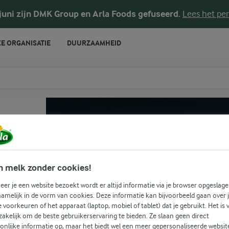
 juni zijn DMK Group en Arla Foods gefuseerd.
Lees het per
E ORGANISATIE
DUURZAAMHEID
te voeren
o
n melk zonder cookies!
er je een website bezoekt wordt er altijd informatie via je browser opgeslage
amelijk in de vorm van cookies. Deze informatie kan bijvoorbeeld gaan over 
je voorkeuren of het apparaat (laptop, mobiel of tablet) dat je gebruikt. Het is 
akelijk om de beste gebruikerservaring te bieden. Ze slaan geen direct
onlijke informatie op, maar het biedt wel een meer gepersonaliseerde websit
(1)