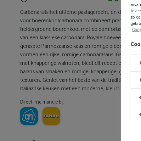
ervar
te ac
Carbonara is het ultieme pastagerecht, en dit recept
zo ee
voor boerenkoolcarbonara combineert prachtig de
gebru
heldergroene boerenkool met de comfortabele sma
Goog
van een klassieke carbonara. Royale hoeveelheden
Coo
geraspte Parmezaanse kaas en romige eidooiers
vormen een rijke, romige carbonarasaus. Gegarneer
met knapperige walnoten, biedt dit recept een perfe
balans van smaken en romige, knapperige, gladde
texturen. Geniet van het beste van de traditionele
Italiaanse keuken met een moderne, kleurrijke twist.
Direct in je mandje bij: