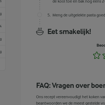
es
de kool toe en bak nog eens 
g
Meng de uitgelekte pasta goed
4
Eet smakelijk!
g
Beoo
g
1
FAQ: Vragen over boe
Ons recept vereenvoudigt het koken van
beantwoorden we de meest gestelde vrag