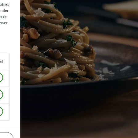
ookies
ander
n de
 over
ef