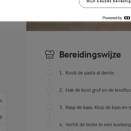
Mijn keuzes bevesti
Bereidingswijze
Kook de pasta al dente.
Hak de kool grof en de knoflook
es
Rasp de kaas. Klop de kaas en 
g
Verhit de boter in een koeke