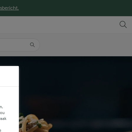
sbericht.
DELEN
PRINT
n,
jou
vaak
e