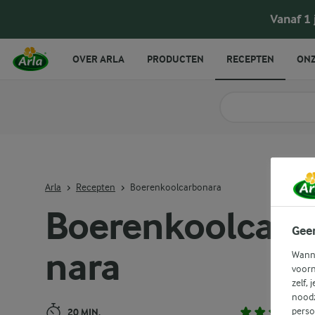
Boerenkoolcarbonara
Vanaf 1
OVER ARLA
PRODUCTEN
RECEPTEN
ONZ
Zoek categorie
Zoek zoektermen in 
Arla
Recepten
Boerenkoolcarbonara
Boerenkoolcarb
Gee
nara
Wanne
voorn
zelf, 
noodz
perso
20 MIN.