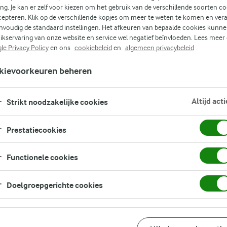
ing. Je kan er zelf voor kiezen om het gebruik van de verschillende soorten c
cepteren. Klik op de verschillende kopjes om meer te weten te komen en ver
nvoudig de standaard instellingen. Het afkeuren van bepaalde cookies kunne
ikservaring van onze website en service wel negatief beïnvloeden. Lees meer
ak
le Privacy Policy
en ons
cookiebeleid
en
algemeen privacybeleid
kievoorkeuren beheren
d
Altijd acti
cte
Strikt noodzakelijke cookies
Prestatiecookies
Functionele cookies
Doelgroepgerichte cookies