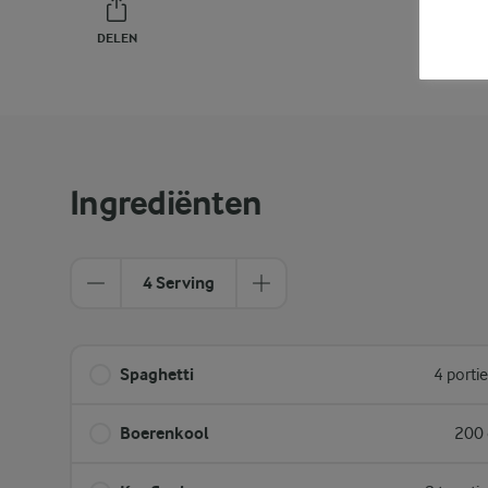
DELEN
PRINT
Ingrediënten
4 Serving
Spaghetti
4 porti
Boerenkool
200 