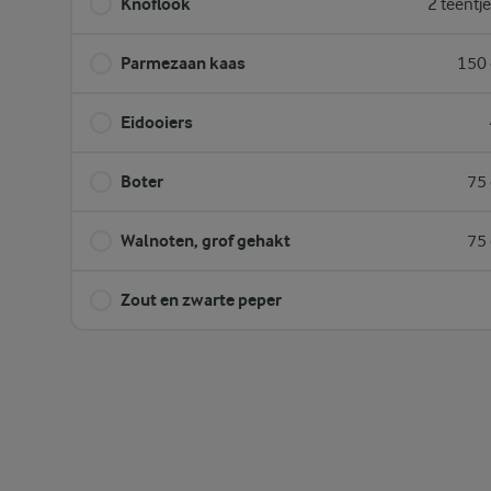
Knoflook
2 teentj
Parmezaan kaas
150 
Eidooiers
Boter
75 
Walnoten, grof gehakt
75 
Zout en zwarte peper