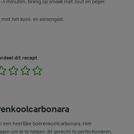
2–3 minuten. Breng op smaak met zout en peper.
 met het kool- en eimengsel.
rdeel dit recept
2
3
4
5
renkoolcarbonara
 een heerlijke boerenkoolcarbonara. Hier
en om je te helpen dit gerecht te perfectioneren.