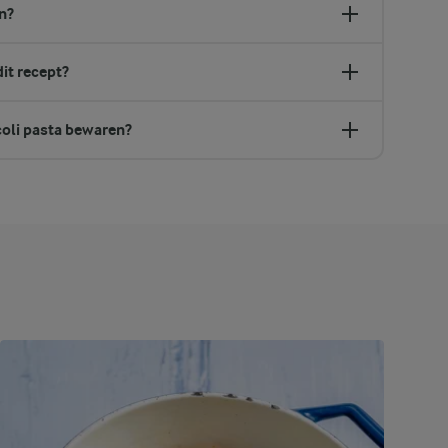
n?
it recept?
coli pasta bewaren?