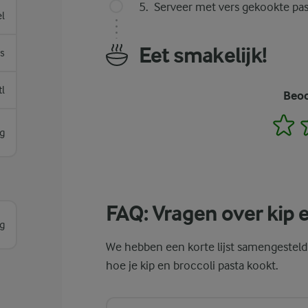
Serveer met vers gekookte past
el
Eet smakelijk!
es
tl
Beoo
1
g
FAQ: Vragen over kip e
g
We hebben een korte lijst samengestel
hoe je kip en broccoli pasta kookt.