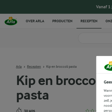
Kip en broccoli pasta
Vanaf 1
OVER ARLA
PRODUCTEN
RECEPTEN
ONZ
Zoek categorie
Zoek zoektermen in 
Arla
Recepten
Kip en broccoli pasta
Kip en broccoli
Gee
pasta
Wanne
voorn
zelf, 
noodz
perso
30 MIN.