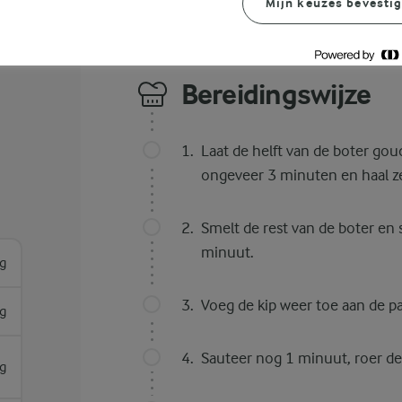
Mijn keuzes bevesti
Bereidingswijze
Laat de helft van de boter gou
ongeveer 3 minuten en haal ze
Smelt de rest van de boter en 
minuut.
g
Voeg de kip weer toe aan de pa
g
Sauteer nog 1 minuut, roer de
g