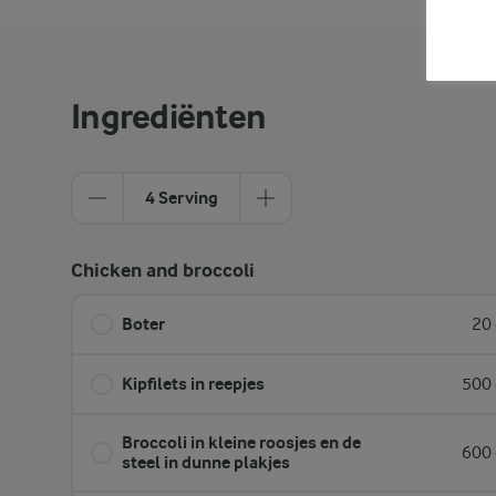
Ingrediënten
4 Serving
Chicken and broccoli
Boter
20 
Kipfilets in reepjes
500 
Broccoli in kleine roosjes en de
600 
steel in dunne plakjes