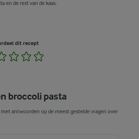
a en de rest van de kaas.
rdeel dit recept
2
3
4
5
n broccoli pasta
d met antwoorden op de meest gestelde vragen over