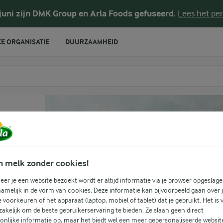
 juni zijn DMK Group en Arla Foods gefuseerd.
Lees het per
E ORGANISATIE
DUURZAAMHEID
te voeren
n melk zonder cookies!
er je een website bezoekt wordt er altijd informatie via je browser opgeslage
amelijk in de vorm van cookies. Deze informatie kan bijvoorbeeld gaan over 
je voorkeuren of het apparaat (laptop, mobiel of tablet) dat je gebruikt. Het is 
akelijk om de beste gebruikerservaring te bieden. Ze slaan geen direct
onlijke informatie op, maar het biedt wel een meer gepersonaliseerde websit
(0)