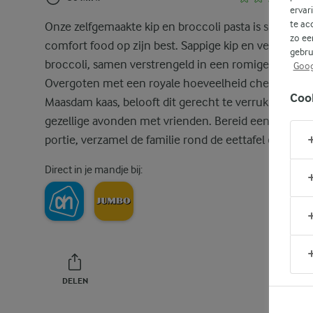
ervar
te ac
Onze zelfgemaakte kip en broccoli pasta is simpel
zo ee
comfort food op zijn best. Sappige kip en verse
gebru
broccoli, samen verstrengeld in een romige kaassau
Goog
Overgoten met een royale hoeveelheid cheddar en
Coo
Maasdam kaas, belooft dit gerecht te verrukken tijd
gezellige avonden met vrienden. Bereid een grote
portie, verzamel de familie rond de eettafel en genie
Direct in je mandje bij:
DELEN
PRINT