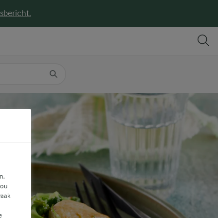
sbericht.
DELEN
PRINT
n,
jou
vaak
e