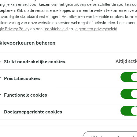
ing. Je kan er zelf voor kiezen om het gebruik van de verschillende soorten c
cepteren. Klik op de verschillende kopjes om meer te weten te komen en ver
nvoudig de standaard instellingen. Het afkeuren van bepaalde cookies kunne
ikservaring van onze website en service wel negatief beïnvloeden. Lees meer
s.
le Privacy Policy
en ons
cookiebeleid
en
algemeen privacybeleid
kievoorkeuren beheren
ens
Altijd acti
t.
Strikt noodzakelijke cookies
Prestatiecookies
Functionele cookies
Doelgroepgerichte cookies