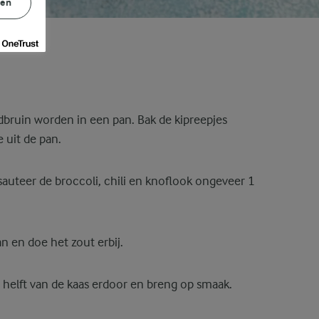
gen
dbruin worden in een pan. Bak de kipreepjes
 uit de pan.
sauteer de broccoli, chili en knoflook ongeveer 1
n en doe het zout erbij.
 helft van de kaas erdoor en breng op smaak.