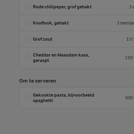
Rode chilipeper, grof gehakt
3 
Knoflook, gehakt
3 teentj
Grof zout
1¼ 
Cheddar en Maasdam kaas,
150 
geraspt
Om te serveren
Gekookte pasta, bijvoorbeeld
300 
spaghetti