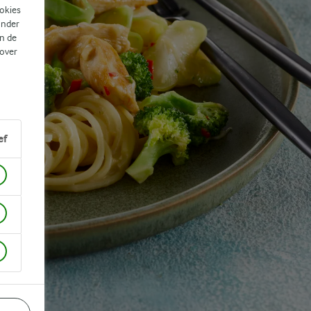
ookies
ander
n de
 over
ef