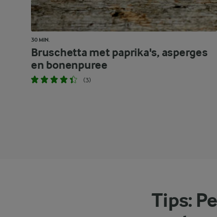
30 MIN.
Bruschetta met paprika's, asperges
en bonenpuree
(3)
Tips: Pe