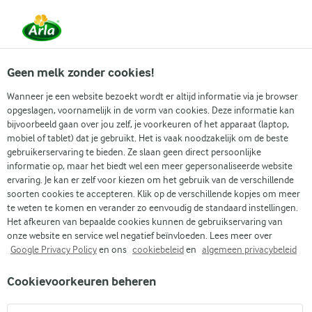
Vanaf 1 juni zijn DMK Group en Arla Foods
gefuseerd.
Lees het persbericht.
Geen melk zonder cookies!
Wanneer je een website bezoekt wordt er altijd informatie via je browser
opgeslagen, voornamelijk in de vorm van cookies. Deze informatie kan
Zoek categorie
bijvoorbeeld gaan over jou zelf, je voorkeuren of het apparaat (laptop,
mobiel of tablet) dat je gebruikt. Het is vaak noodzakelijk om de beste
gebruikerservaring te bieden. Ze slaan geen direct persoonlijke
Zoek zoektermen in te voeren
informatie op, maar het biedt wel een meer gepersonaliseerde website
Arla
Recepten
Boerenkoolsalade
ervaring. Je kan er zelf voor kiezen om het gebruik van de verschillende
soorten cookies te accepteren. Klik op de verschillende kopjes om meer
Boerenkoolsalade
te weten te komen en verander zo eenvoudig de standaard instellingen.
Het afkeuren van bepaalde cookies kunnen de gebruikservaring van
Kooktijd 20 min.
(0)
•
onze website en service wel negatief beïnvloeden. Lees meer over
Google Privacy Policy
en ons
cookiebeleid
en
algemeen privacybeleid
Welkom de frisse smaken van ons boerenkoolsalarecept -
Cookievoorkeuren beheren
perfect als lunch voor onderweg of een snelle avondmaaltijd.
Zachte boerenkool wordt vermengd met citroen, olijfolie en