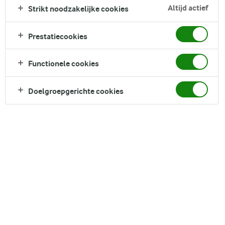
chilivlokken en aangevuld met aardbeien, geroosterde
Altijd actief
Strikt noodzakelijke cookies
noten, munt en kruidige witte kaas. We serveren er graag
cottage cheese bij als een frisse, romige aanvulling op de
Prestatiecookies
salade.
Functionele cookies
DELEN
Doelgroepgerichte cookies
Ingrediënten
4 porties