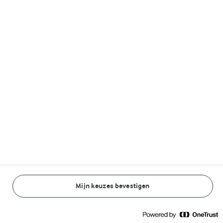
Volg ons op
© Arla Foods amba 2026
Reopen cookie popup
Algemeen Privacybeleid
Standaard Gebruiksvoorwaarden
Mijn keuzes bevestigen
BEREIDINGSWIJZE
INGREDIËNTEN
Cookieverklaring