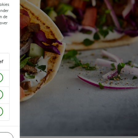
ookies
ander
n de
 over
ef