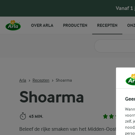
Shoarma
Vanaf 1
OVER ARLA
PRODUCTEN
RECEPTEN
ONZ
Zoek categorie
Zoek zoektermen in 
Arla
Recepten
Shoarma
Shoarma
Gee
Wanne
voorn
45 MIN.
zelf, 
noodz
Beleef de rijke smaken van het Midden-Oosten met 
perso