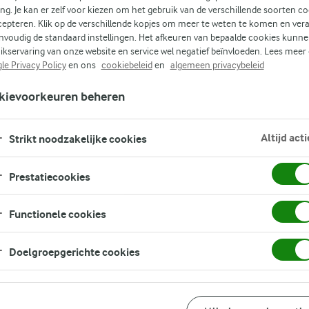
n
ing. Je kan er zelf voor kiezen om het gebruik van de verschillende soorten c
te
cepteren. Klik op de verschillende kopjes om meer te weten te komen en ver
nvoudig de standaard instellingen. Het afkeuren van bepaalde cookies kunne
ikservaring van onze website en service wel negatief beïnvloeden. Lees meer
od
le Privacy Policy
en ons
cookiebeleid
en
algemeen privacybeleid
kievoorkeuren beheren
Altijd acti
Strikt noodzakelijke cookies
Prestatiecookies
Functionele cookies
Doelgroepgerichte cookies