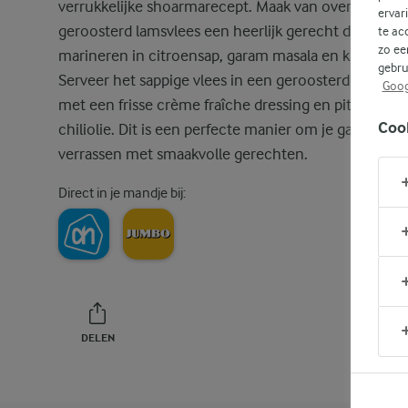
verrukkelijke shoarmarecept. Maak van overgebleve
ervar
geroosterd lamsvlees een heerlijk gerecht door het 
te ac
zo ee
marineren in citroensap, garam masala en knoflook.
gebru
Serveer het sappige vlees in een geroosterd platbro
Goog
met een frisse crème fraîche dressing en pittige
Coo
chiliolie. Dit is een perfecte manier om je gasten te
verrassen met smaakvolle gerechten.
Direct in je mandje bij:
DELEN
PRINT