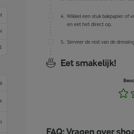
el
Wikkel een stuk bakpapier of v
en eet het direct op.
el
Serveer de rest van de dressing 
1
Eet smakelijk!
Beoo
g
1
4
½
FAQ: Vragen over sho