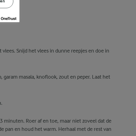
gen
t vlees. Snijd het vlees in dunne reepjes en doe in
, garam masala, knoflook, zout en peper. Laat het
.
3 minuten. Roer af en toe, maar niet zoveel dat de
t de pan en houd het warm. Herhaal met de rest van