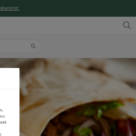
sbericht.
DELEN
PRINT
n,
jou
vaak
e