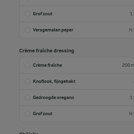
Grof zout
1 
Versgemalen peper
½ 
Crème fraîche dressing
Crème fraîche
200 m
Knoflook, fijngehakt
Gedroogde oregano
1 
Grof zout
½ 