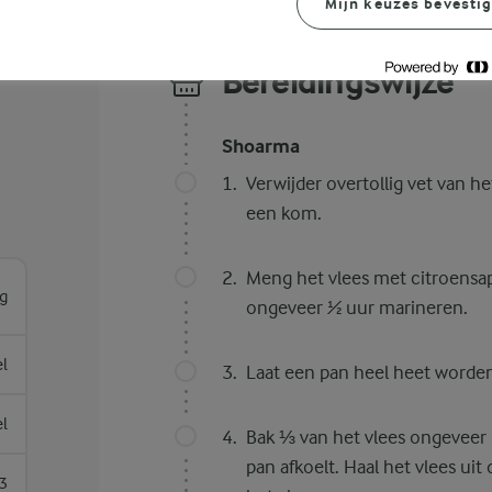
Mijn keuzes bevesti
Bereidingswijze
Shoarma
Verwijder overtollig vet van he
een kom.
Meng het vlees met citroensap
g
ongeveer ½ uur marineren.
el
Laat een pan heel heet worden
el
Bak ⅓ van het vlees ongeveer 
pan afkoelt. Haal het vlees ui
3