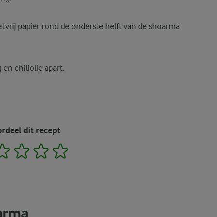
etvrij papier rond de onderste helft van de shoarma
en chiliolie apart.
rdeel dit recept
2
3
4
5
arma