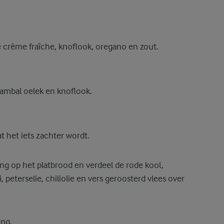
crème fraîche, knoflook, oregano en zout.
sambal oelek en knoflook.
 het iets zachter wordt.
ng op het platbrood en verdeel de rode kool,
eterselie, chiliolie en vers geroosterd vlees over
ing.