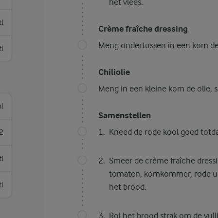
het vlees.
tl
Crème fraîche dressing
Meng ondertussen in een kom de 
tl
Chiliolie
Meng in een kleine kom de olie, 
l
Samenstellen
Kneed de rode kool goed totdat
2
tl
Smeer de crème fraîche dressi
tomaten, komkommer, rode ui, p
tl
het brood.
Rol het brood strak om de vull