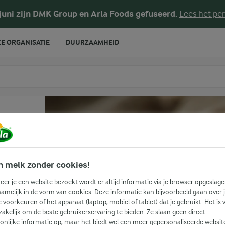
 juni zijn DMK Group en Arla Foods gefuseerd.
Lees het per
E ORGANISATIE
DUURZAAMHEID
te voeren
n melk zonder cookies!
er je een website bezoekt wordt er altijd informatie via je browser opgeslage
amelijk in de vorm van cookies. Deze informatie kan bijvoorbeeld gaan over 
(1)
je voorkeuren of het apparaat (laptop, mobiel of tablet) dat je gebruikt. Het is 
akelijk om de beste gebruikerservaring te bieden. Ze slaan geen direct
ons
onlijke informatie op, maar het biedt wel een meer gepersonaliseerde websit