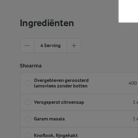
Ingrediënten
4 Serving
Shoarma
Overgebleven geroosterd
400 
lamsvlees zonder botten
Versgeperst citroensap
1 
Garam masala
1 
Knoflook, fijngehakt