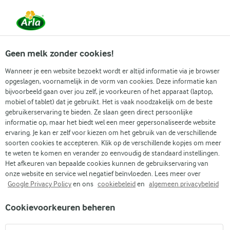
Vanaf 1 juni zijn DMK Group en Arla Foods
gefuseerd.
Lees het persbericht.
Geen melk zonder cookies!
Wanneer je een website bezoekt wordt er altijd informatie via je browser
opgeslagen, voornamelijk in de vorm van cookies. Deze informatie kan
Zoek categorie
bijvoorbeeld gaan over jou zelf, je voorkeuren of het apparaat (laptop,
mobiel of tablet) dat je gebruikt. Het is vaak noodzakelijk om de beste
gebruikerservaring te bieden. Ze slaan geen direct persoonlijke
Zoek zoektermen in te voeren
informatie op, maar het biedt wel een meer gepersonaliseerde website
Arla
Recepten
Bonenballetjes in pitabroodjes
ervaring. Je kan er zelf voor kiezen om het gebruik van de verschillende
soorten cookies te accepteren. Klik op de verschillende kopjes om meer
Bonenballetjes in
te weten te komen en verander zo eenvoudig de standaard instellingen.
pitabroodjes
Het afkeuren van bepaalde cookies kunnen de gebruikservaring van
onze website en service wel negatief beïnvloeden. Lees meer over
Google Privacy Policy
en ons
cookiebeleid
en
algemeen privacybeleid
30 MIN.
(0)
Cookievoorkeuren beheren
Bonenballetjes zijn vegetarische balletjes gemaakt van een
blik zwarte bonen gemengd met cottage cheese en kruiden.