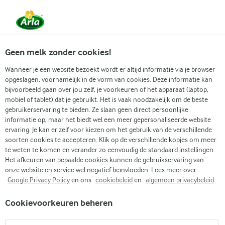
Vanaf 1 juni zijn DMK Group en Arla Foods
gefuseerd.
Lees het persbericht.
Geen melk zonder cookies!
Wanneer je een website bezoekt wordt er altijd informatie via je browser
opgeslagen, voornamelijk in de vorm van cookies. Deze informatie kan
Zoek categorie
bijvoorbeeld gaan over jou zelf, je voorkeuren of het apparaat (laptop,
mobiel of tablet) dat je gebruikt. Het is vaak noodzakelijk om de beste
gebruikerservaring te bieden. Ze slaan geen direct persoonlijke
Zoek zoektermen in te voeren
informatie op, maar het biedt wel een meer gepersonaliseerde website
Arla
Recepten
Bosbessensmoothie
ervaring. Je kan er zelf voor kiezen om het gebruik van de verschillende
soorten cookies te accepteren. Klik op de verschillende kopjes om meer
Bosbessensmoothie
te weten te komen en verander zo eenvoudig de standaard instellingen.
Het afkeuren van bepaalde cookies kunnen de gebruikservaring van
15 MIN.
(2)
onze website en service wel negatief beïnvloeden. Lees meer over
Google Privacy Policy
en ons
cookiebeleid
en
algemeen privacybeleid
Deze bosbessensmoothie met banaan en skyr is zowel bij
Cookievoorkeuren beheren
jong als oud erg populair. Doe gewoon de basisingrediënten
in een blender en je krijgt een romige, ijskoude drank vol