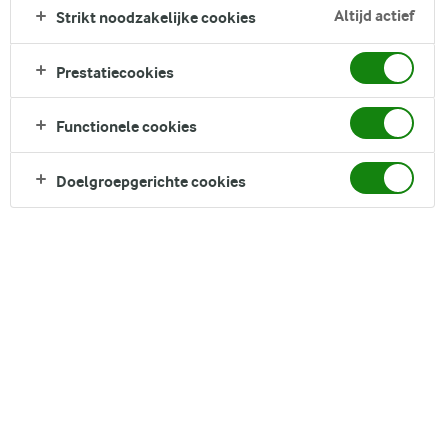
verse bosbessen en een vleugje vanille om van te genieten
Altijd actief
Strikt noodzakelijke cookies
als ontbijt, brunch, dessert of zoet tussendoortje. Sommige
van de beste dingen in het leven zijn erg eenvoudig. Dat geldt
Prestatiecookies
ook voor deze verfrissende bosbessensmoothie: je hebt er
maar een paar ingrediënten voor nodig.
Functionele cookies
Direct in je mandje bij:
Doelgroepgerichte cookies
DELEN
Ingrediënten