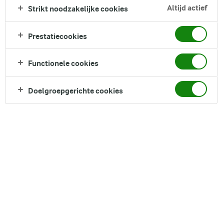
als een favoriet in de koffiecultuur vanwege zijn
Altijd actief
Strikt noodzakelijke cookies
ongecompliceerde elegantie. Bereid het snel met een paar
ingrediënten, en geniet van een kopje dat zowel verzachtend
Prestatiecookies
als stijlvol is, gezoet precies zoals jij het lekker vindt.
Direct in je mandje bij:
Functionele cookies
Doelgroepgerichte cookies
DELEN
Ingrediënten