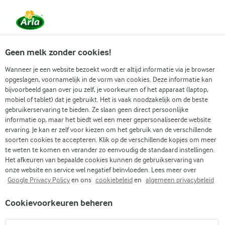
Vanaf 1 juni zijn DMK Group en Arla Foods
gefuseerd.
Lees het persbericht.
Geen melk zonder cookies!
Wanneer je een website bezoekt wordt er altijd informatie via je browser
opgeslagen, voornamelijk in de vorm van cookies. Deze informatie kan
Zoek categorie
bijvoorbeeld gaan over jou zelf, je voorkeuren of het apparaat (laptop,
mobiel of tablet) dat je gebruikt. Het is vaak noodzakelijk om de beste
gebruikerservaring te bieden. Ze slaan geen direct persoonlijke
Zoek zoektermen in te voeren
informatie op, maar het biedt wel een meer gepersonaliseerde website
Arla
Recepten
Café au lait
ervaring. Je kan er zelf voor kiezen om het gebruik van de verschillende
soorten cookies te accepteren. Klik op de verschillende kopjes om meer
Café au lait
te weten te komen en verander zo eenvoudig de standaard instellingen.
Het afkeuren van bepaalde cookies kunnen de gebruikservaring van
10 MIN.
(0)
onze website en service wel negatief beïnvloeden. Lees meer over
Google Privacy Policy
en ons
cookiebeleid
en
algemeen privacybeleid
Ontdek de charme van Parijse ochtenden met ons café au
Cookievoorkeuren beheren
lait-recept, een perfecte mix van sterke koffie en romige
melk. Dit tijdloze drankje, simpelweg 'koffie met melk', staat