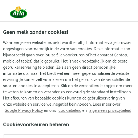
Vanaf 1 juni zijn DMK Group en Arla Foods
gefuseerd.
Lees het persbericht.
Geen melk zonder cookies!
Wanneer je een website bezoekt wordt er altijd informatie via je browser
opgeslagen, voornamelijk in de vorm van cookies. Deze informatie kan
Zoek categorie
bijvoorbeeld gaan over jou zelf, je voorkeuren of het apparaat (laptop,
mobiel of tablet) dat je gebruikt. Het is vaak noodzakelijk om de beste
gebruikerservaring te bieden. Ze slaan geen direct persoonlijke
Zoek zoektermen in te voeren
informatie op, maar het biedt wel een meer gepersonaliseerde website
Arla
Recepten
Cannelloni met spinazie en ricotta
ervaring. Je kan er zelf voor kiezen om het gebruik van de verschillende
soorten cookies te accepteren. Klik op de verschillende kopjes om meer
Cannelloni met spinazie en
te weten te komen en verander zo eenvoudig de standaard instellingen.
ricotta
Het afkeuren van bepaalde cookies kunnen de gebruikservaring van
onze website en service wel negatief beïnvloeden. Lees meer over
Google Privacy Policy
en ons
cookiebeleid
en
algemeen privacybeleid
30 MIN.
(1)
Cookievoorkeuren beheren
Bereid je voor op een gerecht dat zowel chic als heerlijk is. In
deze cannelloni met spinazie en ricotta worden klassieke