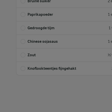
Bruine suiker
2 
Paprikapoeder
1 
Gedroogde tijm
1 
Chinese sojasaus
1 
Zout
½ 
Knoflookteentjes fijngehakt