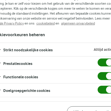
ing. Je kan er zelf voor kiezen om het gebruik van de verschillende soorten c
cepteren. Klik op de verschillende kopjes om meer te weten te komen en ver
nvoudig de standaard instellingen. Het afkeuren van bepaalde cookies kunne
ikservaring van onze website en service wel negatief beïnvloeden. Lees meer
le Privacy Policy
en ons
cookiebeleid
en
algemeen privacybeleid
kievoorkeuren beheren
k
Altijd acti
n op
Strikt noodzakelijke cookies
Prestatiecookies
Functionele cookies
Doelgroepgerichte cookies