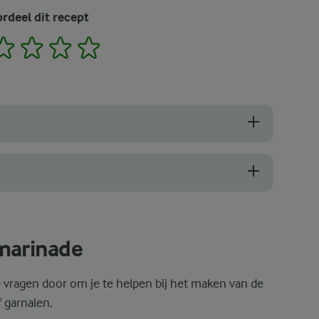
rdeel dit recept
2
3
4
5
dt ook voor marineren. De plaats is in de koelkast. Als je vlees langer w
ken in je vlees en zeevruchten trekken. Als vuistregel geldt dat kip b
 marinade
vragen door om je te helpen bij het maken van de
 garnalen.