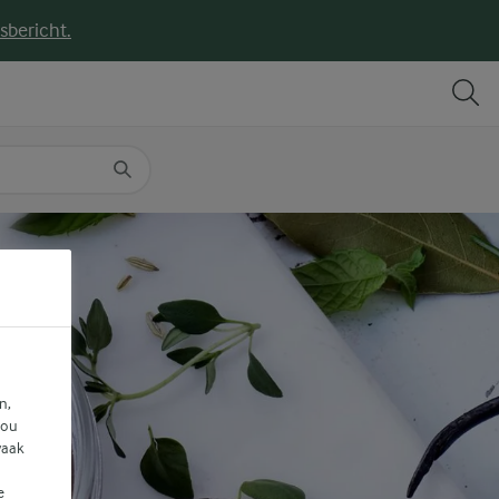
sbericht.
DELEN
PRINT
n,
jou
vaak
e