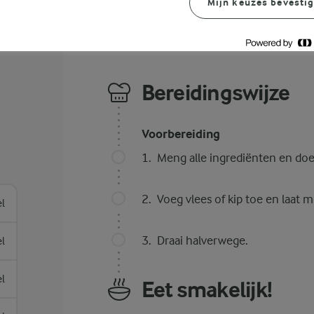
Mijn keuzes bevesti
Bereidingswijze
Voorbereiding
Meng alle ingrediënten en doe 
Voeg vlees of kip toe en laat 
el
Draai halverwege.
el
el
Eet smakelijk!