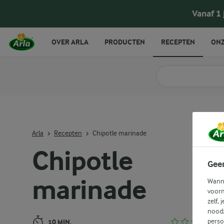
Chipotle marinade
Vanaf 1
OVER ARLA
PRODUCTEN
RECEPTEN
ONZ
Zoek categorie
Zoek zoektermen in 
Arla
Recepten
Chipotle marinade
Chipotle
Gee
marinade
Wanne
voorn
zelf, 
noodz
perso
10 MIN.