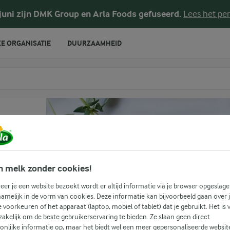
 juni zijn DMK Group en Arla Foods gefuseerd.
Lees het per
E ORGANISATIE
DUURZAAMHEID
te voeren
n melk zonder cookies!
er je een website bezoekt wordt er altijd informatie via je browser opgeslage
amelijk in de vorm van cookies. Deze informatie kan bijvoorbeeld gaan over 
je voorkeuren of het apparaat (laptop, mobiel of tablet) dat je gebruikt. Het is 
akelijk om de beste gebruikerservaring te bieden. Ze slaan geen direct
onlijke informatie op, maar het biedt wel een meer gepersonaliseerde websit
(0)