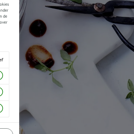
ookies
ander
n de
 over
ef