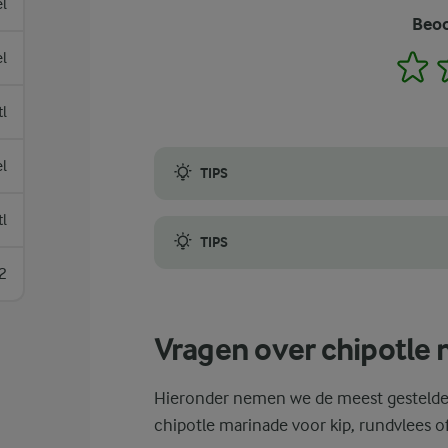
el
Beoo
el
1
tl
el
TIPS
Voor alles is een plaats en tijd, en dat gel
tl
TIPS
2
Hoe langer je marineert, hoe dieper de sma
Vragen over chipotle
Hieronder nemen we de meest gestelde 
chipotle marinade voor kip, rundvlees of