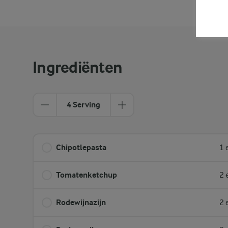
Ingrediënten
4 Serving
Chipotlepasta
1 
Tomatenketchup
2 
Rodewijnazijn
2 