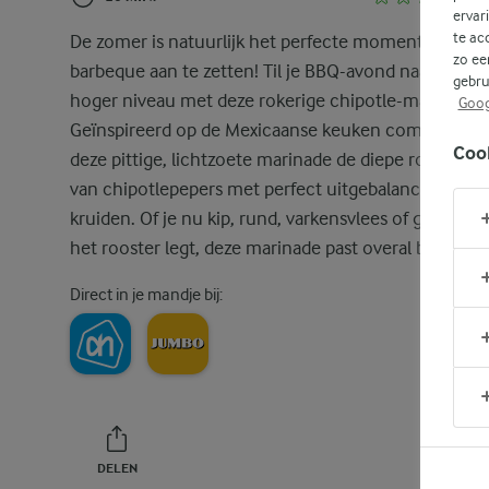
ervar
te ac
De zomer is natuurlijk het perfecte moment om de
zo ee
barbeque aan te zetten! Til je BBQ-avond naar een
gebru
hoger niveau met deze rokerige chipotle-marinade.
Goog
Geïnspireerd op de Mexicaanse keuken combineert
Coo
deze pittige, lichtzoete marinade de diepe rooksmaa
van chipotlepepers met perfect uitgebalanceerde
kruiden. Of je nu kip, rund, varkensvlees of groente
het rooster legt, deze marinade past overal bij!
Direct in je mandje bij:
DELEN
PRINT