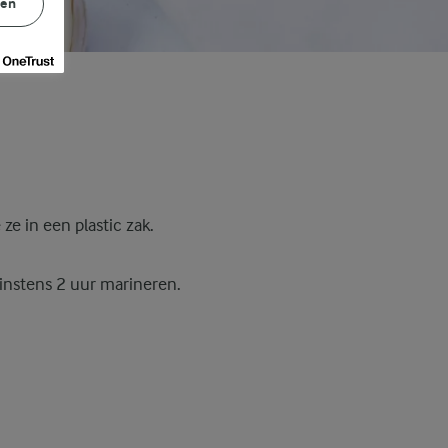
gen
ze in een plastic zak.
minstens 2 uur marineren.