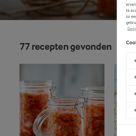
ervar
te ac
zo ee
gebru
Goog
Coo
77
recepten gevonden