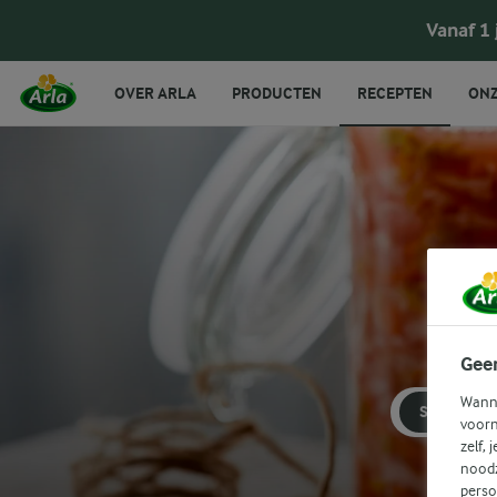
Vanaf 1
OVER ARLA
PRODUCTEN
RECEPTEN
ONZ
Ontde
Gee
Wanne
SAUS
voorn
zelf, 
noodz
perso