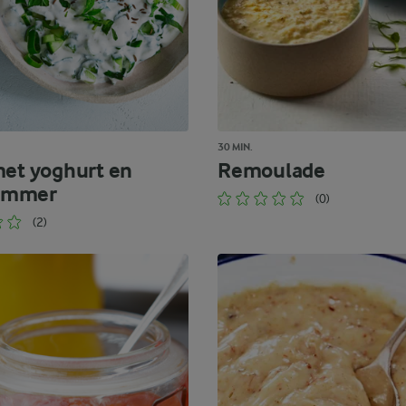
30 MIN.
met yoghurt en
Remoulade
ommer
(0)
(2)