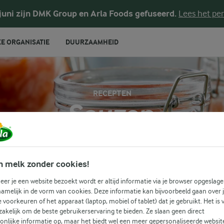
 juni zijn DMK Group en Arla Foods gefuseerd.
Lees het per
E ORGANISATIE
DUURZAAMHEID
RECEPTEN
Sauzen
k heerlijke sauzen. Bedenk waar je zin in hebt en wij inspirer
n melk zonder cookies!
er je een website bezoekt wordt er altijd informatie via je browser opgeslage
Zoek categorie
amelijk in de vorm van cookies. Deze informatie kan bijvoorbeeld gaan over 
je voorkeuren of het apparaat (laptop, mobiel of tablet) dat je gebruikt. Het is 
Zoek zoektermen in te voeren
akelijk om de beste gebruikerservaring te bieden. Ze slaan geen direct
FILTER
onlijke informatie op, maar het biedt wel een meer gepersonaliseerde websit