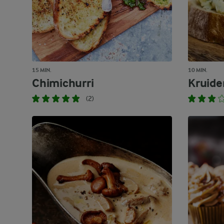
15 MIN.
10 MIN.
Chimichurri
Kruide
(2)