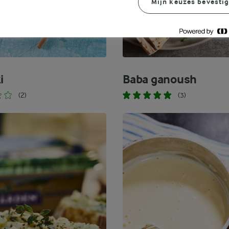
Mijn keuzes bevesti
i
Baba ganoush
(2)
(3)