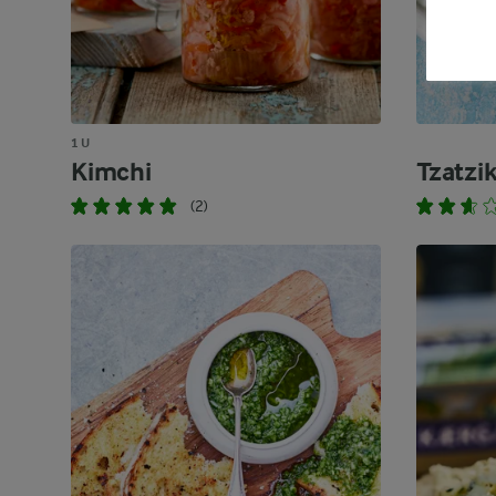
1 U
Kimchi
Tzatzik
(2)