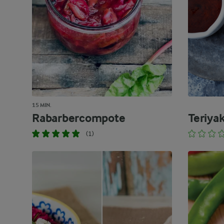
15 MIN.
Rabarbercompote
Teriya
(1)