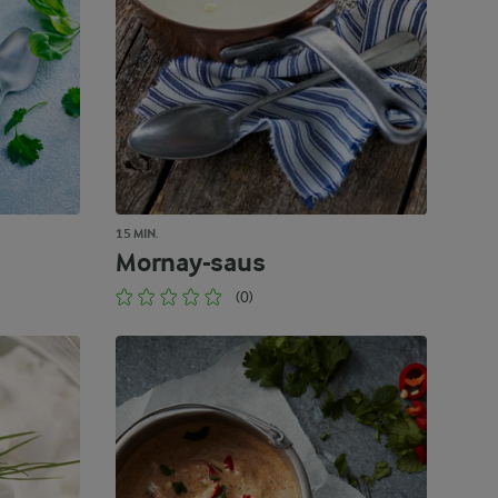
15 MIN.
Mornay-saus
(0)