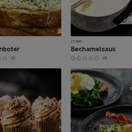
15 MIN.
nboter
Bechamelsaus
(2)
(0)