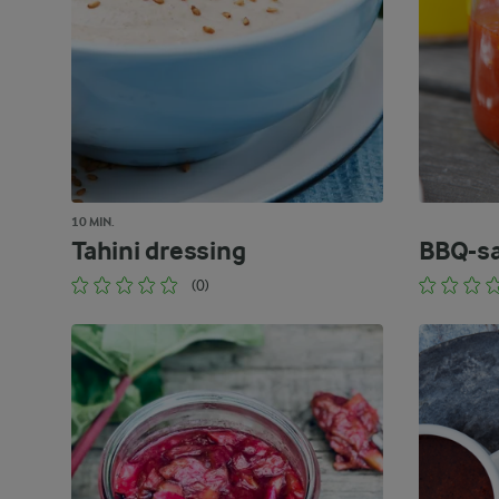
10 MIN.
Tahini dressing
BBQ-s
(0)