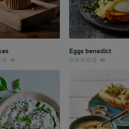
kes
Eggs benedict
(4)
(0)