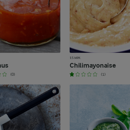
15 MIN.
aus
Chilimayonaise
(0)
(1)