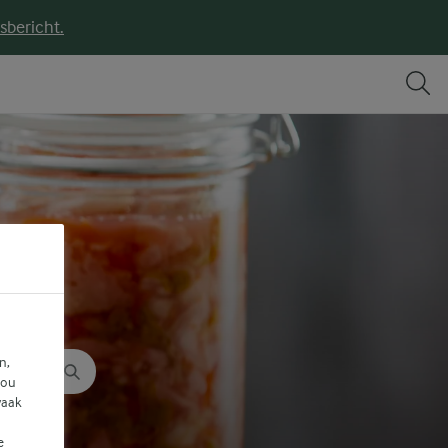
sbericht.
en je!
n,
jou
vaak
e