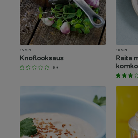
15 MIN.
10 MIN.
Knoflooksaus
Raita 
komk
(0)