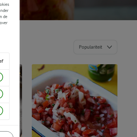
ookies
ander
n de
 over
Populariteit
ef