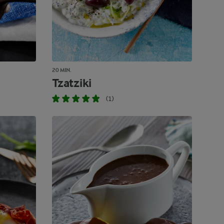
20 MIN.
Tzatziki
(1)