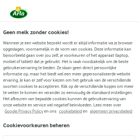
Vanaf 1 juni zijn DMK Group en Arla Foods
gefuseerd.
Lees het persbericht.
Geen melk zonder cookies!
Wanneer je een website bezoekt wordt er altijd informatie via je browser
opgeslagen, voornamelijk in de vorm van cookies. Deze informatie kan
Zoek categorie
bijvoorbeeld gaan over jou zelf, je voorkeuren of het apparaat (laptop,
mobiel of tablet) dat je gebruikt. Het is vaak noodzakelijk om de beste
gebruikerservaring te bieden. Ze slaan geen direct persoonlijke
Zoek zoektermen in te voeren
informatie op, maar het biedt wel een meer gepersonaliseerde website
Arla
Recepten
Tahini dressing
ervaring. Je kan er zelf voor kiezen om het gebruik van de verschillende
soorten cookies te accepteren. Klik op de verschillende kopjes om meer
Tahini dressing
te weten te komen en verander zo eenvoudig de standaard instellingen.
Het afkeuren van bepaalde cookies kunnen de gebruikservaring van
10 MIN.
(0)
onze website en service wel negatief beïnvloeden. Lees meer over
Google Privacy Policy
en ons
cookiebeleid
en
algemeen privacybeleid
Als het warmer wordt, verlangen we allemaal naar lichtere,
Cookievoorkeuren beheren
frissere maaltijden die perfect passen bij de zomer. Een
makkelijke manier om je gerechten wat extra smaak te