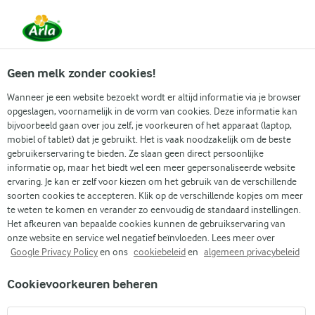
Vanaf 1 juni zijn DMK Group en Arla Foods
gefuseerd.
Lees het persbericht.
Geen melk zonder cookies!
Wanneer je een website bezoekt wordt er altijd informatie via je browser
opgeslagen, voornamelijk in de vorm van cookies. Deze informatie kan
Zoek categorie
bijvoorbeeld gaan over jou zelf, je voorkeuren of het apparaat (laptop,
mobiel of tablet) dat je gebruikt. Het is vaak noodzakelijk om de beste
gebruikerservaring te bieden. Ze slaan geen direct persoonlijke
Zoek zoektermen in te voeren
informatie op, maar het biedt wel een meer gepersonaliseerde website
Arla
Recepten
Citroencupcakes
ervaring. Je kan er zelf voor kiezen om het gebruik van de verschillende
soorten cookies te accepteren. Klik op de verschillende kopjes om meer
Citroencupcakes
te weten te komen en verander zo eenvoudig de standaard instellingen.
Het afkeuren van bepaalde cookies kunnen de gebruikservaring van
45 MIN.
(0)
onze website en service wel negatief beïnvloeden. Lees meer over
Google Privacy Policy
en ons
cookiebeleid
en
algemeen privacybeleid
Verras iedereen met een zoetekauw met deze klassieke
Cookievoorkeuren beheren
citroencupcakes met luchtige roomkaasfrosting.
Gedecoreerd met je favoriete snoep, koekjes, bessen of waar