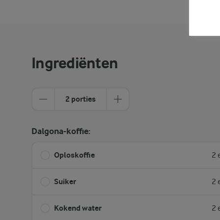
Ingrediënten
2 porties
Dalgona-koffie:
Oploskoffie
2 
Suiker
2 
Kokend water
2 