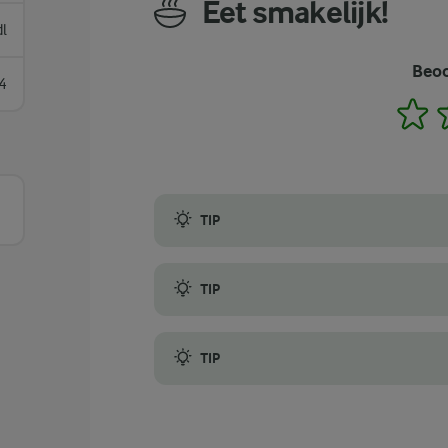
Eet smakelijk!
dl
Beoo
4
1
TIP
Als je handmixer niet werkt en je geen zi
TIP
Je kunt ook een melkopschuimer gebruiken 
TIP
Of je de koffiedrank nu warm of koud wilt 