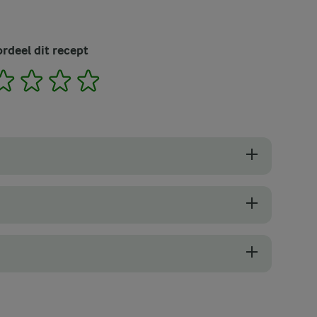
rdeel dit recept
2
3
4
5
n hebt om het koffieschuim met de hand op te kloppen, kun je ook een
om oploskoffie, water en suiker in een luchtig schuim te veranderen.
serveren, de beste melk voor dalgona-koffie is jouw favoriete melk! O