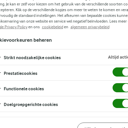
s
ing. Je kan er zelf voor kiezen om het gebruik van de verschillende soorten c
cepteren. Klik op de verschillende kopjes om meer te weten te komen en ver
nvoudig de standaard instellingen. Het afkeuren van bepaalde cookies kunne
ikservaring van onze website en service wel negatief beïnvloeden. Lees meer
k en
le Privacy Policy
en ons
cookiebeleid
en
algemeen privacybeleid
kievoorkeuren beheren
n
en
Altijd acti
Strikt noodzakelijke cookies
Prestatiecookies
Functionele cookies
Doelgroepgerichte cookies