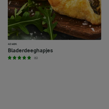
40 MIN.
Bladerdeeghapjes
(6)