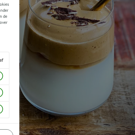
ookies
ander
n de
 over
ef