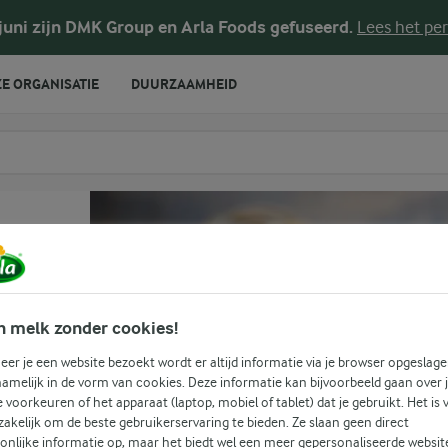
 juni zijn DMK Group en Arla Foods gefuseerd.
Lees het per
E ORGANISATIE
DUURZAAMHEID
te voeren
n melk zonder cookies!
er je een website bezoekt wordt er altijd informatie via je browser opgeslage
amelijk in de vorm van cookies. Deze informatie kan bijvoorbeeld gaan over 
(4)
je voorkeuren of het apparaat (laptop, mobiel of tablet) dat je gebruikt. Het is 
akelijk om de beste gebruikerservaring te bieden. Ze slaan geen direct
baar
onlijke informatie op, maar het biedt wel een meer gepersonaliseerde websit