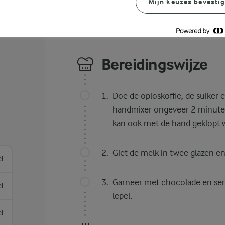
Mijn keuzes bevesti
Bereidingswijze
Doe de oploskoffie, de suiker
handmixer ongeveer 2 minuten 
kan ook met de hand geklopt w
Giet de melk in twee glazen en
el
Garneer met chocolade en serv
el
lepel.
el