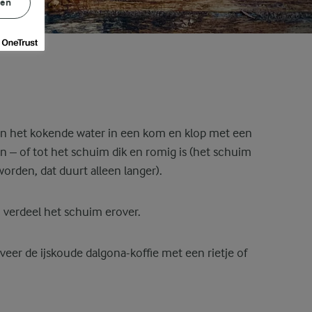
gen
 en het kokende water in een kom en klop met een
– of tot het schuim dik en romig is (het schuim
orden, dat duurt alleen langer).
 verdeel het schuim erover.
eer de ijskoude dalgona-koffie met een rietje of