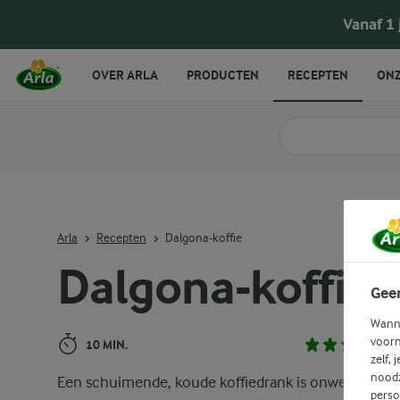
Dalgona-koffie
Vanaf 1
OVER ARLA
PRODUCTEN
RECEPTEN
ONZ
Zoek categorie
Zoek zoektermen in 
Arla
Recepten
Dalgona-koffie
Dalgona-koffie
Gee
Wanne
voorn
10 MIN.
zelf, 
noodz
Een schuimende, koude koffiedrank is onweerstaan
perso