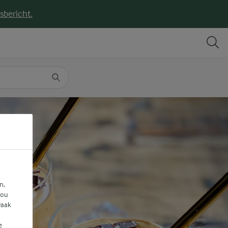
sbericht.
DELEN
PRINT
n,
jou
vaak
e