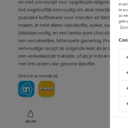
en met ons recept voor opgeklopte dalgona-koffie i
ervar
het ongelooflijk eenvoudig om deze heerlijke,
te ac
zo ee
populaire koffiedrank voor vrienden en familie te
gebru
maken. Je hebt alleen oploskoffie, suiker, water, mel
Goog
ijsblokjes nodig, en een beetje pure chocolade voor
Coo
een verrukkelijke, bitterzoete garnering. Probeer dit
eenvoudige recept de volgende keer als je zin hebt i
een verkwikkende traktatie, of als je indruk wilt mak
met iets anders dan gewone ijskoffie.
Direct in je mandje bij:
DELEN
PRINT