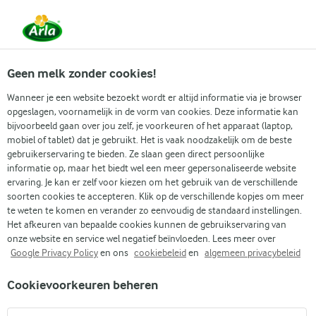
Vanaf 1 juni zijn DMK Group en Arla Foods
gefuseerd.
Lees het persbericht.
Geen melk zonder cookies!
Wanneer je een website bezoekt wordt er altijd informatie via je browser
opgeslagen, voornamelijk in de vorm van cookies. Deze informatie kan
Zoek categorie
bijvoorbeeld gaan over jou zelf, je voorkeuren of het apparaat (laptop,
mobiel of tablet) dat je gebruikt. Het is vaak noodzakelijk om de beste
gebruikerservaring te bieden. Ze slaan geen direct persoonlijke
Zoek zoektermen in te voeren
informatie op, maar het biedt wel een meer gepersonaliseerde website
Arla
Recepten
Eenvoudige spaghetti Bolognese
ervaring. Je kan er zelf voor kiezen om het gebruik van de verschillende
soorten cookies te accepteren. Klik op de verschillende kopjes om meer
Eenvoudige spaghetti
te weten te komen en verander zo eenvoudig de standaard instellingen.
Bolognese
Het afkeuren van bepaalde cookies kunnen de gebruikservaring van
onze website en service wel negatief beïnvloeden. Lees meer over
Google Privacy Policy
en ons
cookiebeleid
en
algemeen privacybeleid
20 MIN.
(5)
Cookievoorkeuren beheren
Verwelkom het comfort van een huisgemaakte favoriet met
onze eenvoudige spaghetti Bolognese. Dit geliefde gerecht