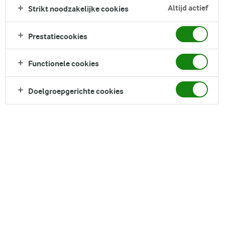
Altijd actief
Strikt noodzakelijke cookies
omhult gekookte spaghetti in een rijke Bolognesesaus.
Gegarneerd met verse basilicum is dit de perfecte maaltijd
voor een snel familiediner dat elke dag van de week in de
Prestatiecookies
smaak zal vallen.
Functionele cookies
Direct in je mandje bij:
1
1
Doelgroepgerichte cookies
DELEN
Ingrediënten