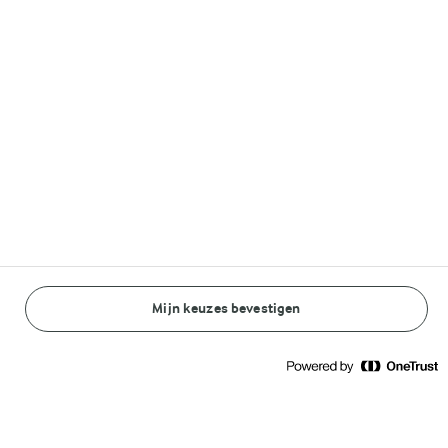
Volg ons op
© Arla Foods amba 2026
Reopen cookie popup
Algemeen Privacybeleid
Standaard Gebruiksvoorwaarden
Mijn keuzes bevestigen
BEREIDINGSWIJZE
INGREDIËNTEN
Cookieverklaring
Betaal verklaring
Eiwitrijke ijskoffie met vanille skyr