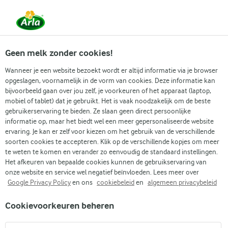
Vanaf 1 juni zijn DMK Group en Arla Foods
gefuseerd.
Lees het persbericht.
Geen melk zonder cookies!
Wanneer je een website bezoekt wordt er altijd informatie via je browser
opgeslagen, voornamelijk in de vorm van cookies. Deze informatie kan
Zoek categorie
bijvoorbeeld gaan over jou zelf, je voorkeuren of het apparaat (laptop,
mobiel of tablet) dat je gebruikt. Het is vaak noodzakelijk om de beste
gebruikerservaring te bieden. Ze slaan geen direct persoonlijke
Zoek zoektermen in te voeren
informatie op, maar het biedt wel een meer gepersonaliseerde website
Arla
Recepten
Eiwitrijke ijskoffie met vanille skyr
ervaring. Je kan er zelf voor kiezen om het gebruik van de verschillende
soorten cookies te accepteren. Klik op de verschillende kopjes om meer
Eiwitrijke ijskoffie met
te weten te komen en verander zo eenvoudig de standaard instellingen.
vanille skyr
Het afkeuren van bepaalde cookies kunnen de gebruikservaring van
onze website en service wel negatief beïnvloeden. Lees meer over
Google Privacy Policy
en ons
cookiebeleid
en
algemeen privacybeleid
Kooktijd 5 min.
(0)
•
Cookievoorkeuren beheren
Zin in een verfrissende ijskoffie, maar dan net even anders?
Deze eiwitrijke ijskoffie is precies wat je nodig hebt. Gemaakt