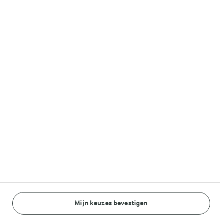
Melkunie
Lurpak®
Volg ons op
© Arla Foods amba 2026
Reopen cookie popup
Algemeen Privacybeleid
Standaard Gebruiksvoorwaarden
Mijn keuzes bevestigen
BEREIDINGSWIJZE
INGREDIËNTEN