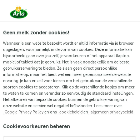
Vanaf 1 juni zijn DMK Group en Arla Foods
gefuseerd.
Lees het persbericht.
Geen melk zonder cookies!
Wanneer je een website bezoekt wordt er altijd informatie via je browser
opgeslagen, voornamelijk in de vorm van cookies. Deze informatie kan
Zoek categorie
bijvoorbeeld gaan over jou zelf, je voorkeuren of het apparaat (laptop,
mobiel of tablet) dat je gebruikt. Het is vaak noodzakelijk om de beste
gebruikerservaring te bieden. Ze slaan geen direct persoonlijke
Zoek zoektermen in te voeren
informatie op, maar het biedt wel een meer gepersonaliseerde website
Arla
Recepten
Eiwitrijke koffieshake met vanille skyr
ervaring. Je kan er zelf voor kiezen om het gebruik van de verschillende
soorten cookies te accepteren. Klik op de verschillende kopjes om meer
Eiwitrijke koffieshake met
te weten te komen en verander zo eenvoudig de standaard instellingen.
vanille skyr
Het afkeuren van bepaalde cookies kunnen de gebruikservaring van
onze website en service wel negatief beïnvloeden. Lees meer over
Google Privacy Policy
en ons
cookiebeleid
en
algemeen privacybeleid
Kooktijd 5 min.
(0)
•
Cookievoorkeuren beheren
Ijskoffie maar dan anders? Begin je dag met deze proteïne
koffieshake! Hij is romig, verfrissend en zit boordevol smaak.