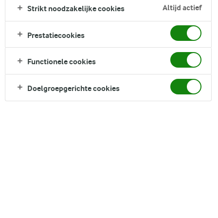
knapperige groenten en een romige, pittige dressing. Hij is
Altijd actief
Strikt noodzakelijke cookies
heel eenvoudig te maken, waardoor je een snelle lunch- of
dineroptie hebt. Wees niet verbaasd als dit recept voor
Prestatiecookies
falafelsalade, als je het eenmaal hebt geprobeerd, een vaste
waarde in je wekelijkse routine wordt.
Functionele cookies
Direct in je mandje bij:
Doelgroepgerichte cookies
DELEN
Ingrediënten