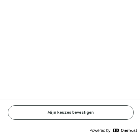
Volg ons op
© Arla Foods amba 2026
Reopen cookie popup
Algemeen Privacybeleid
Standaard Gebruiksvoorwaarden
Mijn keuzes bevestigen
BEREIDINGSWIJZE
INGREDIËNTEN
Cookieverklaring
Betaal verklaring