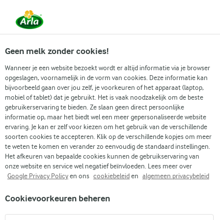
Vanaf 1 juni zijn DMK Group en Arla Foods
gefuseerd.
Lees het persbericht.
Geen melk zonder cookies!
Wanneer je een website bezoekt wordt er altijd informatie via je browser
opgeslagen, voornamelijk in de vorm van cookies. Deze informatie kan
Zoek categorie
bijvoorbeeld gaan over jou zelf, je voorkeuren of het apparaat (laptop,
mobiel of tablet) dat je gebruikt. Het is vaak noodzakelijk om de beste
gebruikerservaring te bieden. Ze slaan geen direct persoonlijke
Zoek zoektermen in te voeren
informatie op, maar het biedt wel een meer gepersonaliseerde website
Arla
Recepten
Falafelsalade
ervaring. Je kan er zelf voor kiezen om het gebruik van de verschillende
soorten cookies te accepteren. Klik op de verschillende kopjes om meer
Falafelsalade
te weten te komen en verander zo eenvoudig de standaard instellingen.
Het afkeuren van bepaalde cookies kunnen de gebruikservaring van
Kooktijd 30 min.
(0)
•
onze website en service wel negatief beïnvloeden. Lees meer over
Google Privacy Policy
en ons
cookiebeleid
en
algemeen privacybeleid
We hebben een nieuwe favoriete manier gevonden om te
Cookievoorkeuren beheren
genieten van falafel. Deze kleurrijke salade met Midden-
Oosterse invloeden combineert knapperige falafel,