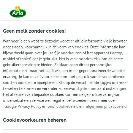
Vanaf 1 juni zijn DMK Group en Arla Foods
gefuseerd.
Lees het persbericht.
Geen melk zonder cookies!
Wanneer je een website bezoekt wordt er altijd informatie via je browser
opgeslagen, voornamelijk in de vorm van cookies. Deze informatie kan
Zoek categorie
bijvoorbeeld gaan over jou zelf, je voorkeuren of het apparaat (laptop,
mobiel of tablet) dat je gebruikt. Het is vaak noodzakelijk om de beste
gebruikerservaring te bieden. Ze slaan geen direct persoonlijke
Zoek zoektermen in te voeren
informatie op, maar het biedt wel een meer gepersonaliseerde website
Arla
Recepten
Gambas al ajillo
ervaring. Je kan er zelf voor kiezen om het gebruik van de verschillende
soorten cookies te accepteren. Klik op de verschillende kopjes om meer
Gambas al ajillo
te weten te komen en verander zo eenvoudig de standaard instellingen.
Het afkeuren van bepaalde cookies kunnen de gebruikservaring van
Kooktijd 20 min.
(1)
•
onze website en service wel negatief beïnvloeden. Lees meer over
Google Privacy Policy
en ons
cookiebeleid
en
algemeen privacybeleid
Gambas al ajillo brengt Spaanse smaken naar je keuken met
Cookievoorkeuren beheren
garnalen, knoflook en een vleugje chili. Het is een
basisgerecht van de Spaanse tapas, heerlijk met een