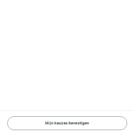
Melkunie
Lurpak®
Volg ons op
© Arla Foods amba 2026
Reopen cookie popup
Algemeen Privacybeleid
Standaard Gebruiksvoorwaarden
Mijn keuzes bevestigen
BEREIDINGSWIJZE
INGREDIËNTEN