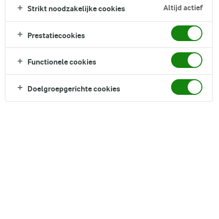
knapperige baguette om elke druppel saus op te deppen.
Altijd actief
Strikt noodzakelijke cookies
Snel te bereiden voor zeevruchtenliefhebbers die verlangen
naar een smaak van Spanje.
Prestatiecookies
Direct in je mandje bij:
1
Functionele cookies
Doelgroepgerichte cookies
DELEN
Ingrediënten
4 Serving