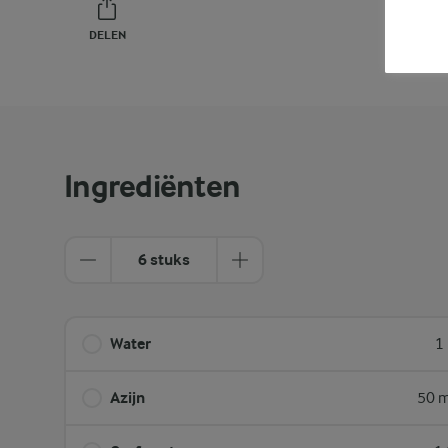
DELEN
PRINT
Ingrediënten
6 stuks
Water
1
Azijn
50 m