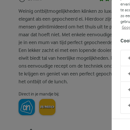
ervar
te ac
Weinig ontbijtmogelijkheden klinken zo luxueus en
zo ee
elegant als een gepocheerd ei. Hierdoor zijn nogal 
gebru
mensen geïntimideerd om het thuis uit te proberen
Goog
maar dat hoeft niet. Met enkele eenvoudige tips ber
Coo
je in een mum van tijd perfect gepocheerde eieren.
Een lekker zacht ei met een lopende dooier in stevi
eiwit biedt tal van heerlijke mogelijkheden. Probeer
ons eenvoudige recept om de techniek onder de kn
te krijgen en geniet van een perfect gepocheerd ei b
het ontbijt of de lunch.
Direct in je mandje bij: