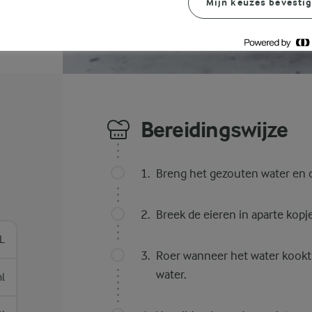
Mijn keuzes bevesti
Bereidingswijze
Breng het gezouten water en d
Breek de eieren in aparte kopje
 L
Roer wanneer het water kookt 
water.
l