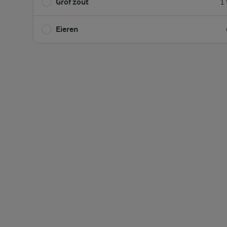
Grof zout
1 
Eieren