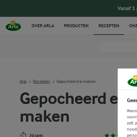
Gepocheerd ei maken
Vanaf 1
OVER ARLA
PRODUCTEN
RECEPTEN
ONZ
Zoek categorie
Zoek zoektermen in 
Arla
Recepten
Gepocheerd ei maken
Gepocheerd ei
Gee
maken
Wanne
voorn
zelf, 
noodz
perso
20 MIN.