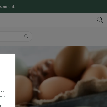
sbericht.
DELEN
PRINT
n,
jou
vaak
e