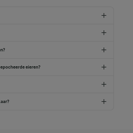
en?
gepocheerde eieren?
kaar?