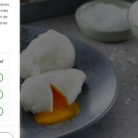
ookies
ander
n de
 over
ef