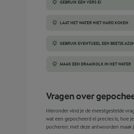
GEBRUIK EEN VERS EI
Gebruik altijd een vers ei wanneer je een e
LAAT HET WATER NIET HARD KOKEN
Voor een perfect gepocheerd ei is het bel
GEBRUIK EVENTUEEL EEN BEETJE AZIJ
Een kleine hoeveelheid azijn in het pochee
MAAK EEN DRAAIKOLK IN HET WATER
Een zachte draaikolk in het water kan help
Vragen over gepochee
Hieronder vind je de meestgestelde vra
wat een gepocheerd ei precies is, hoe je 
pocheren: met deze antwoorden maak j