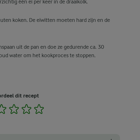
zichtig één ei per keer in de draaikolk.
uten koken. De eiwitten moeten hard zijn en de
spaan uit de pan en doe ze gedurende ca. 30
oud water om het kookproces te stoppen.
rdeel dit recept
2
3
4
5