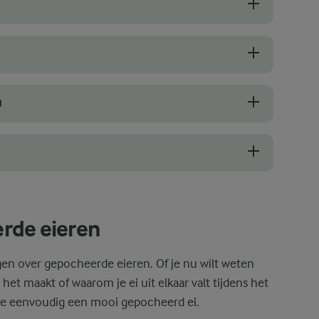
i gaat pocheren. Een vers ei bevat steviger eiwit, waardoor het tijdens 
angrijk dat het water niet hard kookt. Zacht pruttelend water werkt b
N
rwater kan helpen om het eiwit sneller te laten stollen. Hierdoor blij
en om het eiwit tijdens het pocheren rondom de dooier te laten draaie
rde eieren
gen over gepocheerde eieren. Of je nu wilt weten
het maakt of waarom je ei uit elkaar valt tijdens het
e eenvoudig een mooi gepocheerd ei.