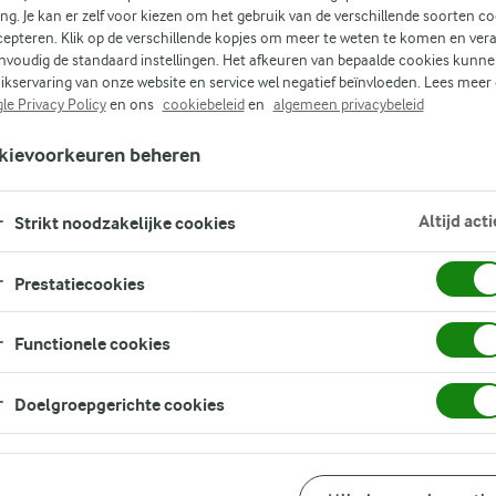
ing. Je kan er zelf voor kiezen om het gebruik van de verschillende soorten c
cepteren. Klik op de verschillende kopjes om meer te weten te komen en ver
nvoudig de standaard instellingen. Het afkeuren van bepaalde cookies kunne
wat
ikservaring van onze website en service wel negatief beïnvloeden. Lees meer
,
le Privacy Policy
en ons
cookiebeleid
en
algemeen privacybeleid
eid
kievoorkeuren beheren
g
Altijd acti
 dus
Strikt noodzakelijke cookies
ie
ij
Prestatiecookies
Functionele cookies
Doelgroepgerichte cookies