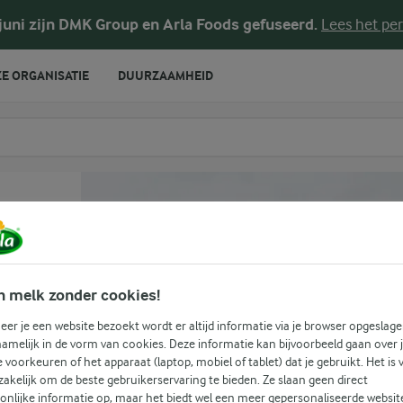
 juni zijn DMK Group en Arla Foods gefuseerd.
Lees het per
E ORGANISATIE
DUURZAAMHEID
te voeren
n melk zonder cookies!
er je een website bezoekt wordt er altijd informatie via je browser opgeslage
amelijk in de vorm van cookies. Deze informatie kan bijvoorbeeld gaan over 
je voorkeuren of het apparaat (laptop, mobiel of tablet) dat je gebruikt. Het is 
akelijk om de beste gebruikerservaring te bieden. Ze slaan geen direct
onlijke informatie op, maar het biedt wel een meer gepersonaliseerde websit
(5)