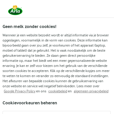
Vanaf 1 juni zijn DMK Group en Arla Foods
gefuseerd.
Lees het persbericht.
Geen melk zonder cookies!
Wanneer je een website bezoekt wordt er altijd informatie via je browser
opgeslagen, voornamelijk in de vorm van cookies. Deze informatie kan
Zoek categorie
bijvoorbeeld gaan over jou zelf, je voorkeuren of het apparaat (laptop,
mobiel of tablet) dat je gebruikt. Het is vaak noodzakelijk om de beste
gebruikerservaring te bieden. Ze slaan geen direct persoonlijke
Zoek zoektermen in te voeren
informatie op, maar het biedt wel een meer gepersonaliseerde website
Arla
Recepten
Deens roggebrood
ervaring. Je kan er zelf voor kiezen om het gebruik van de verschillende
soorten cookies te accepteren. Klik op de verschillende kopjes om meer
Deens roggebrood
te weten te komen en verander zo eenvoudig de standaard instellingen.
Het afkeuren van bepaalde cookies kunnen de gebruikservaring van
4 U 25 MIN.
Bereidingstijd 20 min.
•
onze website en service wel negatief beïnvloeden. Lees meer over
Google Privacy Policy
en ons
cookiebeleid
en
algemeen privacybeleid
(6)
Cookievoorkeuren beheren
Heb je altijd al zelf een klassiek roggebrood willen maken?
Met ons eenvoudige Deens roggebrood recept is er geen