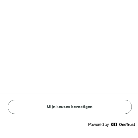
Volg ons op
© Arla Foods amba 2026
Reopen cookie popup
Algemeen Privacybeleid
Standaard Gebruiksvoorwaarden
Mijn keuzes bevestigen
BEREIDINGSWIJZE
INGREDIËNTEN
Cookieverklaring
Betaal verklaring