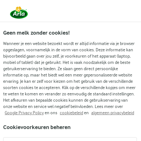
Vanaf 1 juni zijn DMK Group en Arla Foods
gefuseerd.
Lees het persbericht.
Geen melk zonder cookies!
Wanneer je een website bezoekt wordt er altijd informatie via je browser
opgeslagen, voornamelijk in de vorm van cookies. Deze informatie kan
Zoek categorie
bijvoorbeeld gaan over jou zelf, je voorkeuren of het apparaat (laptop,
mobiel of tablet) dat je gebruikt. Het is vaak noodzakelijk om de beste
gebruikerservaring te bieden. Ze slaan geen direct persoonlijke
Zoek zoektermen in te voeren
informatie op, maar het biedt wel een meer gepersonaliseerde website
Arla
Recepten
Gevulde Gehaktballen
ervaring. Je kan er zelf voor kiezen om het gebruik van de verschillende
soorten cookies te accepteren. Klik op de verschillende kopjes om meer
Gevulde Gehaktballen
te weten te komen en verander zo eenvoudig de standaard instellingen.
Het afkeuren van bepaalde cookies kunnen de gebruikservaring van
30 MIN.
(0)
onze website en service wel negatief beïnvloeden. Lees meer over
Google Privacy Policy
en ons
cookiebeleid
en
algemeen privacybeleid
Probeer eens onze gevulde gehaktballen! We maken ze met
Cookievoorkeuren beheren
mals rundergehakt, gesmolten witte kaas en een lekkere mix
van kruiden, citroen en een hint van cayennepeper. Serveer