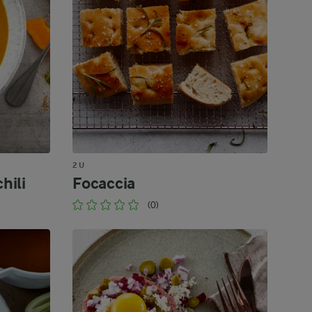
2 U
hili
Focaccia
(0)