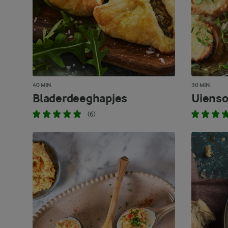
40 MIN.
30 MIN.
Bladerdeeghapjes
Uiens
(6)