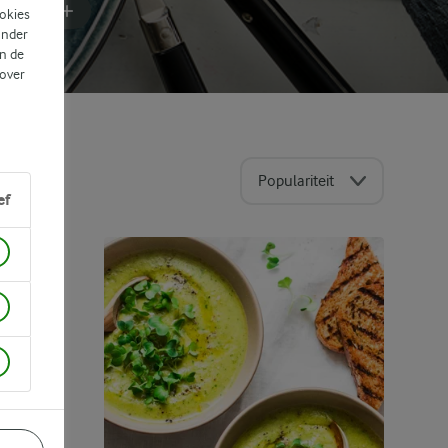
FILTER
ookies
ander
n de
 over
Populariteit
ef
ECHT
S
EN