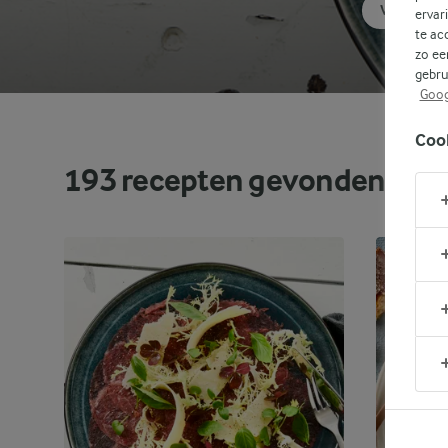
VIS
ervar
te ac
zo ee
gebru
Goog
Coo
193
recepten gevonden