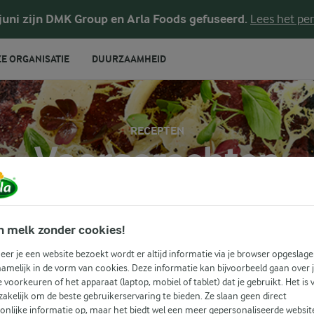
 juni zijn DMK Group en Arla Foods gefuseerd.
Lees het per
E ORGANISATIE
DUURZAAMHEID
RECEPTEN
Voorgerechten
reeks aan heerlijke voorgerechten. Ontdek geweldige nieuwe i
n melk zonder cookies!
zelfgemaakte gerechten waar het hele gezin van kan genieten
er je een website bezoekt wordt er altijd informatie via je browser opgeslage
amelijk in de vorm van cookies. Deze informatie kan bijvoorbeeld gaan over 
ECHTEN
je voorkeuren of het apparaat (laptop, mobiel of tablet) dat je gebruikt. Het is 
Zoek categorie
akelijk om de beste gebruikerservaring te bieden. Ze slaan geen direct
Zoek zoektermen in te voeren
onlijke informatie op, maar het biedt wel een meer gepersonaliseerde websit