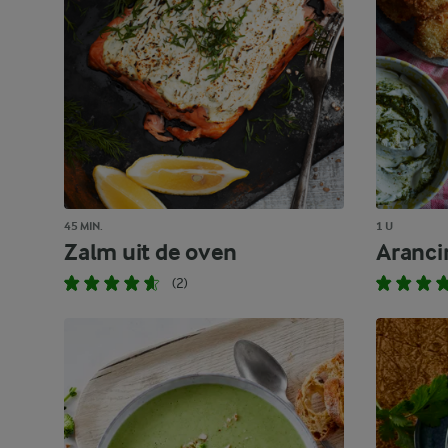
45 MIN.
1 U
Zalm uit de oven
Aranci
(2)