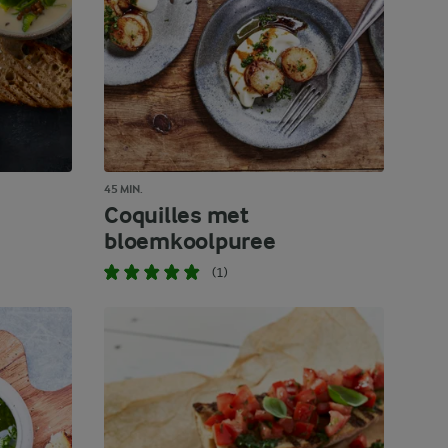
45 MIN.
Coquilles met
bloemkoolpuree
(1)