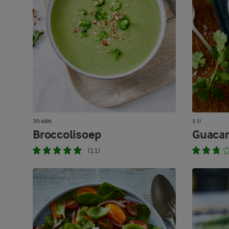
30 MIN.
1 U
Broccolisoep
Guaca
(11)