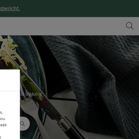
sbericht.
deeën voor lekkere
.
n,
jou
vaak
e