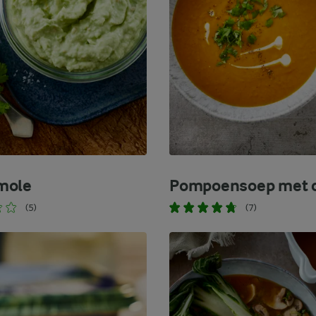
mole
Pompoensoep met c
(5)
(7)