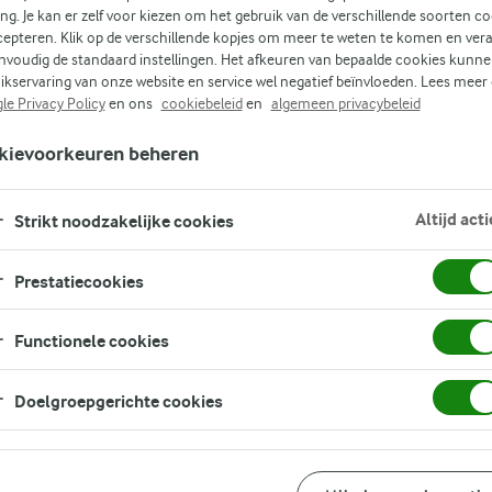
LICHT
SOEP
ALLE VLEESSOORTEN
MAKKELIJK
ing. Je kan er zelf voor kiezen om het gebruik van de verschillende soorten c
cepteren. Klik op de verschillende kopjes om meer te weten te komen en ver
nvoudig de standaard instellingen. Het afkeuren van bepaalde cookies kunne
ikservaring van onze website en service wel negatief beïnvloeden. Lees meer
le Privacy Policy
en ons
cookiebeleid
en
algemeen privacybeleid
kievoorkeuren beheren
Altijd acti
Strikt noodzakelijke cookies
GERELATEERDE CATEGORIEËN
Prestatiecookies
VEGETARISCHE
SIMPELE
VOORGERECHTEN MET VIS
VOORGERECHTEN
VOORGERECHTEN
Functionele cookies
LICHTE SOEP ALS VOORGER
Doelgroepgerichte cookies
VOORGERECHTEN MET VLEE
MAKKELIJKE VOORGERECHT