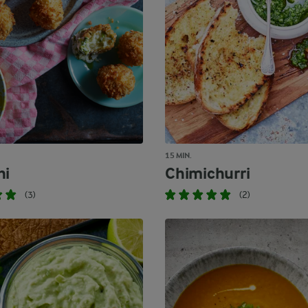
15 MIN.
ni
Chimichurri
(3)
(2)