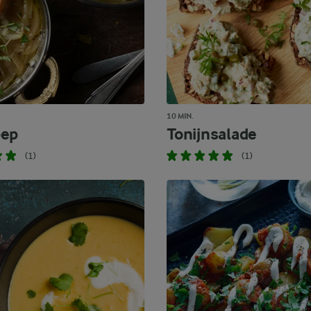
10 MIN.
oep
Tonijnsalade
(1)
(1)