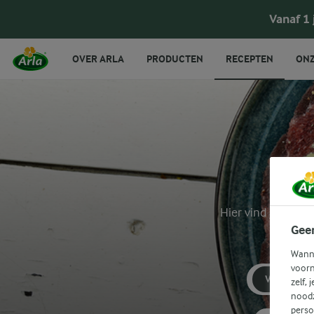
Vanaf 1
OVER ARLA
PRODUCTEN
RECEPTEN
ONZ
Hier vind je een 
Gee
Wanne
voorn
VOORGER
zelf, 
noodz
perso