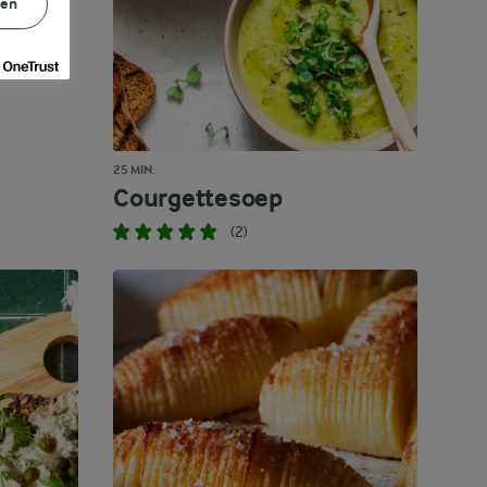
gen
25 MIN.
Courgettesoep
(2)