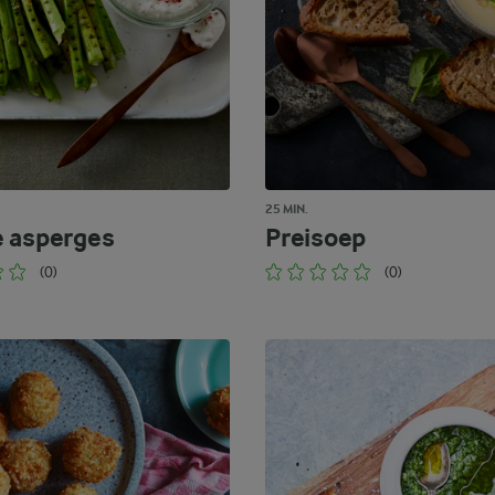
25 MIN.
 asperges
Preisoep
(0)
(0)