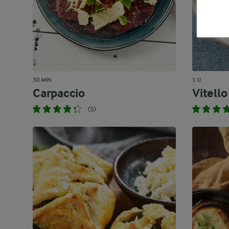
30 MIN.
1 U
Carpaccio
Vitell
(5)