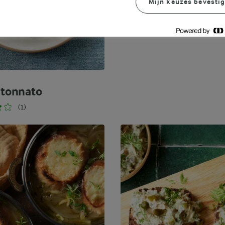
Mijn keuzes bevesti
Bekijk meer
o tonnato
(1)