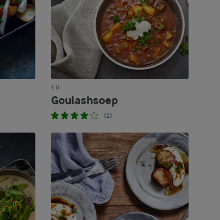
1 U
Goulashsoep
(1)