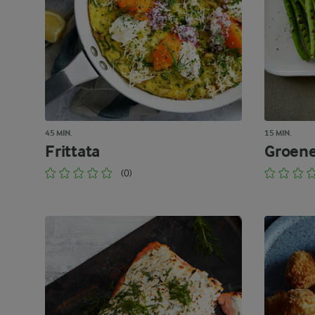
45 MIN.
15 MIN.
Frittata
Groene
(0)