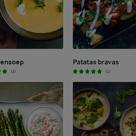
ensoep
Patatas bravas
(3)
(1)