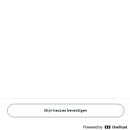
Volg ons op
© Arla Foods amba 2026
Reopen cookie popup
Algemeen Privacybeleid
Standaard Gebruiksvoorwaarden
Mijn keuzes bevestigen
BEREIDINGSWIJZE
INGREDIËNTEN
Cookieverklaring