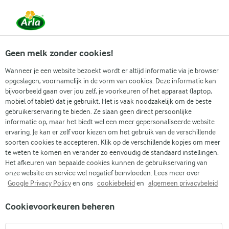
Vanaf 1 juni zijn DMK Group en Arla Foods
gefuseerd.
Lees het persbericht.
Geen melk zonder cookies!
Wanneer je een website bezoekt wordt er altijd informatie via je browser
opgeslagen, voornamelijk in de vorm van cookies. Deze informatie kan
Zoek categorie
bijvoorbeeld gaan over jou zelf, je voorkeuren of het apparaat (laptop,
mobiel of tablet) dat je gebruikt. Het is vaak noodzakelijk om de beste
gebruikerservaring te bieden. Ze slaan geen direct persoonlijke
Zoek zoektermen in te voeren
informatie op, maar het biedt wel een meer gepersonaliseerde website
Arla
Recepten
Gezouten karamel dalgona
ervaring. Je kan er zelf voor kiezen om het gebruik van de verschillende
soorten cookies te accepteren. Klik op de verschillende kopjes om meer
Gezouten karamel dalgona
te weten te komen en verander zo eenvoudig de standaard instellingen.
Het afkeuren van bepaalde cookies kunnen de gebruikservaring van
10 MIN.
(0)
onze website en service wel negatief beïnvloeden. Lees meer over
Google Privacy Policy
en ons
cookiebeleid
en
algemeen privacybeleid
De gezouten karamel dalgona is een trendy en verleidelijke
Cookievoorkeuren beheren
draai aan de klassieke opgeklopte koffie die het internet
heeft veroverd. Deze romige creatie combineert de rijke