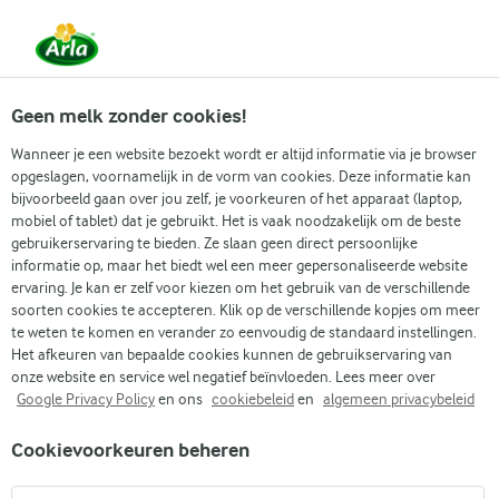
Vanaf 1 juni zijn DMK Group en Arla Foods
gefuseerd.
Lees het persbericht.
Geen melk zonder cookies!
Wanneer je een website bezoekt wordt er altijd informatie via je browser
opgeslagen, voornamelijk in de vorm van cookies. Deze informatie kan
Zoek categorie
bijvoorbeeld gaan over jou zelf, je voorkeuren of het apparaat (laptop,
mobiel of tablet) dat je gebruikt. Het is vaak noodzakelijk om de beste
gebruikerservaring te bieden. Ze slaan geen direct persoonlijke
Zoek zoektermen in te voeren
informatie op, maar het biedt wel een meer gepersonaliseerde website
Arla
Recepten
Halloweenkoekjes
ervaring. Je kan er zelf voor kiezen om het gebruik van de verschillende
soorten cookies te accepteren. Klik op de verschillende kopjes om meer
Halloweenkoekjes
te weten te komen en verander zo eenvoudig de standaard instellingen.
Het afkeuren van bepaalde cookies kunnen de gebruikservaring van
1 U
(0)
onze website en service wel negatief beïnvloeden. Lees meer over
Google Privacy Policy
en ons
cookiebeleid
en
algemeen privacybeleid
Bereid je voor om je gasten te verrassen met onze
Cookievoorkeuren beheren
Halloweenkoekjes, die griezelig plezier combineren met een
heerlijke smaak. Deze koekjes hebben een rijke