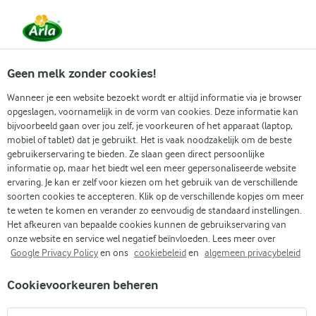
Vanaf 1 juni zijn DMK Group en Arla Foods
gefuseerd.
Lees het persbericht.
Geen melk zonder cookies!
Wanneer je een website bezoekt wordt er altijd informatie via je browser
opgeslagen, voornamelijk in de vorm van cookies. Deze informatie kan
Zoek categorie
bijvoorbeeld gaan over jou zelf, je voorkeuren of het apparaat (laptop,
mobiel of tablet) dat je gebruikt. Het is vaak noodzakelijk om de beste
gebruikerservaring te bieden. Ze slaan geen direct persoonlijke
Zoek zoektermen in te voeren
informatie op, maar het biedt wel een meer gepersonaliseerde website
Arla
Recepten
Pompoenbroodjes
ervaring. Je kan er zelf voor kiezen om het gebruik van de verschillende
soorten cookies te accepteren. Klik op de verschillende kopjes om meer
Pompoenbroodjes
te weten te komen en verander zo eenvoudig de standaard instellingen.
Het afkeuren van bepaalde cookies kunnen de gebruikservaring van
1 U
(0)
onze website en service wel negatief beïnvloeden. Lees meer over
Google Privacy Policy
en ons
cookiebeleid
en
algemeen privacybeleid
Deze pompoenbroodjes zien er niet alleen leuk uit maar ze
Cookievoorkeuren beheren
zijn ook heerlijk van smaak. Ze geven je een echt
herfstgevoel tijden je ontbijt of brunch. Hun gouden kleur, en