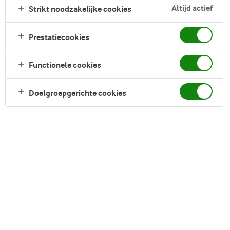
ontbijtklassieker in een handomdraai gemaakt. Om een
Altijd actief
Strikt noodzakelijke cookies
beetje knapperigheid en een fris accent toe te voegen,
hebben we gekozen voor een heerlijke selectie crunchy
Prestatiecookies
toppings zoals rode appels, gedroogde cranberry's en
amandelen.
Functionele cookies
Direct in je mandje bij:
Doelgroepgerichte cookies
DELEN
Ingrediënten