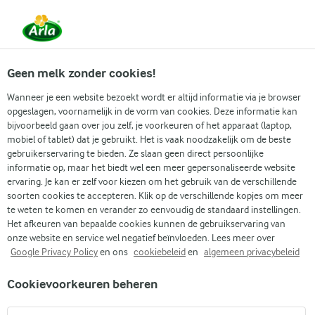
Vanaf 1 juni zijn DMK Group en Arla Foods
gefuseerd.
Lees het persbericht.
Geen melk zonder cookies!
Wanneer je een website bezoekt wordt er altijd informatie via je browser
opgeslagen, voornamelijk in de vorm van cookies. Deze informatie kan
Zoek categorie
bijvoorbeeld gaan over jou zelf, je voorkeuren of het apparaat (laptop,
mobiel of tablet) dat je gebruikt. Het is vaak noodzakelijk om de beste
gebruikerservaring te bieden. Ze slaan geen direct persoonlijke
Zoek zoektermen in te voeren
informatie op, maar het biedt wel een meer gepersonaliseerde website
Arla
Recepten
Havermoutpap
ervaring. Je kan er zelf voor kiezen om het gebruik van de verschillende
soorten cookies te accepteren. Klik op de verschillende kopjes om meer
Havermoutpap
te weten te komen en verander zo eenvoudig de standaard instellingen.
Het afkeuren van bepaalde cookies kunnen de gebruikservaring van
15 MIN.
(10)
onze website en service wel negatief beïnvloeden. Lees meer over
Google Privacy Policy
en ons
cookiebeleid
en
algemeen privacybeleid
Traditionele havermoutpap is een ontbijt dat zowel kinderen
Cookievoorkeuren beheren
als volwassenen heerlijk vinden. Met ons makkelijke recept
voor havermoutpap met water en melk is deze