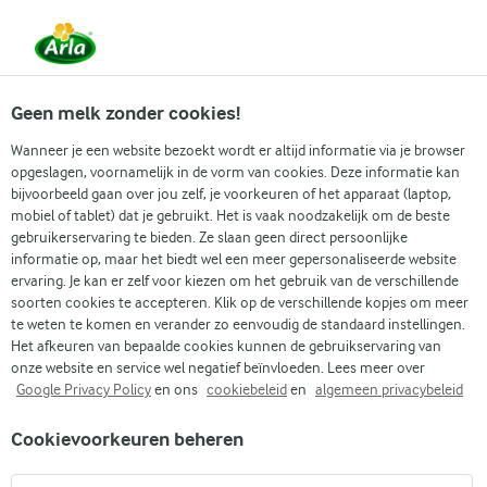
Vanaf 1 juni zijn DMK Group en Arla Foods
gefuseerd.
Lees het persbericht.
Geen melk zonder cookies!
Wanneer je een website bezoekt wordt er altijd informatie via je browser
opgeslagen, voornamelijk in de vorm van cookies. Deze informatie kan
Zoek categorie
bijvoorbeeld gaan over jou zelf, je voorkeuren of het apparaat (laptop,
mobiel of tablet) dat je gebruikt. Het is vaak noodzakelijk om de beste
gebruikerservaring te bieden. Ze slaan geen direct persoonlijke
Zoek zoektermen in te voeren
informatie op, maar het biedt wel een meer gepersonaliseerde website
Arla
Recepten
In de airfryer gekookte eieren
ervaring. Je kan er zelf voor kiezen om het gebruik van de verschillende
soorten cookies te accepteren. Klik op de verschillende kopjes om meer
In de airfryer gekookte
te weten te komen en verander zo eenvoudig de standaard instellingen.
eieren
Het afkeuren van bepaalde cookies kunnen de gebruikservaring van
onze website en service wel negatief beïnvloeden. Lees meer over
Google Privacy Policy
en ons
cookiebeleid
en
algemeen privacybeleid
(21)
Cookievoorkeuren beheren
Op zoek naar dé perfecte manier voor gekookte eieren?
Gebruik dan je airfryer. Deze veelzijdige keukengadget biedt