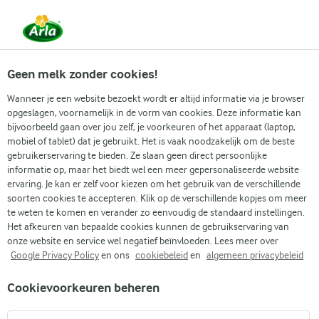
Vanaf 1 juni zijn DMK Group en Arla Foods
gefuseerd.
Lees het persbericht.
Geen melk zonder cookies!
Wanneer je een website bezoekt wordt er altijd informatie via je browser
opgeslagen, voornamelijk in de vorm van cookies. Deze informatie kan
Zoek categorie
bijvoorbeeld gaan over jou zelf, je voorkeuren of het apparaat (laptop,
mobiel of tablet) dat je gebruikt. Het is vaak noodzakelijk om de beste
gebruikerservaring te bieden. Ze slaan geen direct persoonlijke
Zoek zoektermen in te voeren
informatie op, maar het biedt wel een meer gepersonaliseerde website
Arla
Recepten
Kaas taartjes
ervaring. Je kan er zelf voor kiezen om het gebruik van de verschillende
soorten cookies te accepteren. Klik op de verschillende kopjes om meer
Kaas taartjes
te weten te komen en verander zo eenvoudig de standaard instellingen.
Het afkeuren van bepaalde cookies kunnen de gebruikservaring van
(0)
onze website en service wel negatief beïnvloeden. Lees meer over
Google Privacy Policy
en ons
cookiebeleid
en
algemeen privacybeleid
Verwen jezelf met deze heerlijke kaas taartjes – ideaal als
Cookievoorkeuren beheren
aperitief, voor een picknick, bij de brunch of zelfs in je
lunchbox. Dankzij de verrassende cottagecheese korst