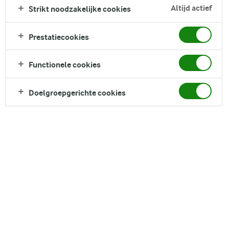
hartige gerecht heeft een luchtige vulling met smaakvolle
Altijd actief
Strikt noodzakelijke cookies
oude cheddar, genesteld in een boterachtige, bladerige korst.
De quiche zit boordevol rijke en romige smaken en kan zowel
Prestatiecookies
warm als op kamertemperatuur worden gegeten, zodat je
hem gemakkelijk mee kunt nemen op zomerbijeenkomsten,
Functionele cookies
picknicks of ontspannen feestjes in de buitenlucht.
Direct in je mandje bij:
Doelgroepgerichte cookies
DELEN
Ingrediënten