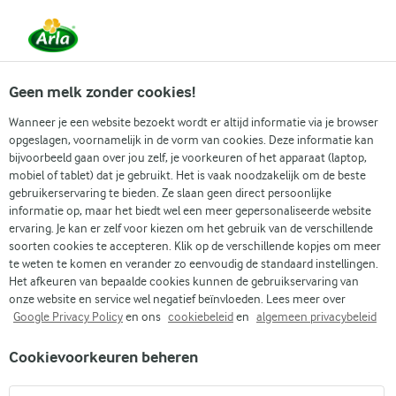
Vanaf 1 juni zijn DMK Group en Arla Foods
gefuseerd.
Lees het persbericht.
Geen melk zonder cookies!
Wanneer je een website bezoekt wordt er altijd informatie via je browser
opgeslagen, voornamelijk in de vorm van cookies. Deze informatie kan
Zoek categorie
bijvoorbeeld gaan over jou zelf, je voorkeuren of het apparaat (laptop,
mobiel of tablet) dat je gebruikt. Het is vaak noodzakelijk om de beste
gebruikerservaring te bieden. Ze slaan geen direct persoonlijke
Zoek zoektermen in te voeren
informatie op, maar het biedt wel een meer gepersonaliseerde website
Arla
Recepten
Quiche met kaas
ervaring. Je kan er zelf voor kiezen om het gebruik van de verschillende
soorten cookies te accepteren. Klik op de verschillende kopjes om meer
Quiche met kaas
te weten te komen en verander zo eenvoudig de standaard instellingen.
Het afkeuren van bepaalde cookies kunnen de gebruikservaring van
1 U
(1)
onze website en service wel negatief beïnvloeden. Lees meer over
Google Privacy Policy
en ons
cookiebeleid
en
algemeen privacybeleid
Bereid je voor op romige, kaasachtige lekkernijen met ons
Cookievoorkeuren beheren
heerlijke recept voor kaasquiche. Een veelzijdige klassieker
die perfect is voor de zomer en picknicks! Dit eenvoudige en