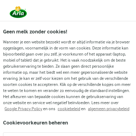
Vanaf 1 juni zijn DMK Group en Arla Foods
gefuseerd.
Lees het persbericht.
Geen melk zonder cookies!
Wanneer je een website bezoekt wordt er altijd informatie via je browser
opgeslagen, voornamelijk in de vorm van cookies. Deze informatie kan
Zoek categorie
bijvoorbeeld gaan over jou zelf, je voorkeuren of het apparaat (laptop,
mobiel of tablet) dat je gebruikt. Het is vaak noodzakelijk om de beste
gebruikerservaring te bieden. Ze slaan geen direct persoonlijke
Zoek zoektermen in te voeren
informatie op, maar het biedt wel een meer gepersonaliseerde website
Arla
Recepten
Kip in roomsaus
ervaring. Je kan er zelf voor kiezen om het gebruik van de verschillende
soorten cookies te accepteren. Klik op de verschillende kopjes om meer
Kip in roomsaus
te weten te komen en verander zo eenvoudig de standaard instellingen.
Het afkeuren van bepaalde cookies kunnen de gebruikservaring van
45 MIN.
(0)
onze website en service wel negatief beïnvloeden. Lees meer over
Google Privacy Policy
en ons
cookiebeleid
en
algemeen privacybeleid
Met ons recept voor kip in roomsaus geniet je van de smaak
Cookievoorkeuren beheren
van sappige kip met een rijke, fluweelzachte saus met
roomkaas. De saus is doordrenkt met smaken uit het