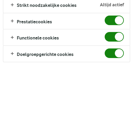
Midden-Oosten die een vleugje warmte toevoegen en het
Altijd actief
Strikt noodzakelijke cookies
gerecht overheerlijk maken. Bij elke hap die je neemt, proef je
de heerlijke combinatie van verrukkelijke smaken en
Prestatiecookies
texturen. Serveer het gerecht met gestoomde witte rijst voor
een vullende maaltijd voor iftar.
Functionele cookies
Direct in je mandje bij:
Doelgroepgerichte cookies
DELEN
Ingrediënten