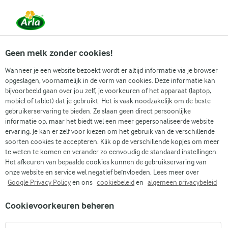
Vanaf 1 juni zijn DMK Group en Arla Foods
gefuseerd.
Lees het persbericht.
Geen melk zonder cookies!
Wanneer je een website bezoekt wordt er altijd informatie via je browser
opgeslagen, voornamelijk in de vorm van cookies. Deze informatie kan
Zoek categorie
bijvoorbeeld gaan over jou zelf, je voorkeuren of het apparaat (laptop,
mobiel of tablet) dat je gebruikt. Het is vaak noodzakelijk om de beste
gebruikerservaring te bieden. Ze slaan geen direct persoonlijke
Zoek zoektermen in te voeren
informatie op, maar het biedt wel een meer gepersonaliseerde website
Arla
Recepten
Kip-pastaschotel uit de oven
ervaring. Je kan er zelf voor kiezen om het gebruik van de verschillende
soorten cookies te accepteren. Klik op de verschillende kopjes om meer
Kip-pastaschotel uit de
te weten te komen en verander zo eenvoudig de standaard instellingen.
oven
Het afkeuren van bepaalde cookies kunnen de gebruikservaring van
onze website en service wel negatief beïnvloeden. Lees meer over
Google Privacy Policy
en ons
cookiebeleid
en
algemeen privacybeleid
45 MIN.
(0)
Cookievoorkeuren beheren
Geniet van een smaakvolle favoriet met onze kip-
pastaschotel uit de oven. Dit gerecht kenmerkt zich door een