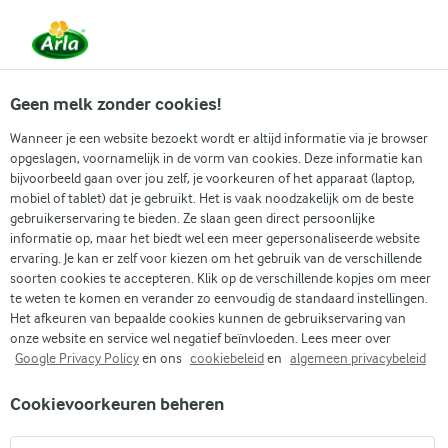
Vanaf 1 juni zijn DMK Group en Arla Foods
gefuseerd.
Lees het persbericht.
Geen melk zonder cookies!
Wanneer je een website bezoekt wordt er altijd informatie via je browser
opgeslagen, voornamelijk in de vorm van cookies. Deze informatie kan
Zoek categorie
bijvoorbeeld gaan over jou zelf, je voorkeuren of het apparaat (laptop,
mobiel of tablet) dat je gebruikt. Het is vaak noodzakelijk om de beste
gebruikerservaring te bieden. Ze slaan geen direct persoonlijke
Zoek zoektermen in te voeren
informatie op, maar het biedt wel een meer gepersonaliseerde website
Arla
Recepten
Kipgehaktballetjes
ervaring. Je kan er zelf voor kiezen om het gebruik van de verschillende
soorten cookies te accepteren. Klik op de verschillende kopjes om meer
Kipgehaktballetjes
te weten te komen en verander zo eenvoudig de standaard instellingen.
Het afkeuren van bepaalde cookies kunnen de gebruikservaring van
Kooktijd 45 min.
(0)
•
onze website en service wel negatief beïnvloeden. Lees meer over
Google Privacy Policy
en ons
cookiebeleid
en
algemeen privacybeleid
Bewaar dit recept voor kipgehaktballetjes voor de dagen dat
Cookievoorkeuren beheren
je behoefte hebt aan een beetje zelfgemaakte gezelligheid.
Zongedroogde tomaten, peterselie en lente-uitjes werken