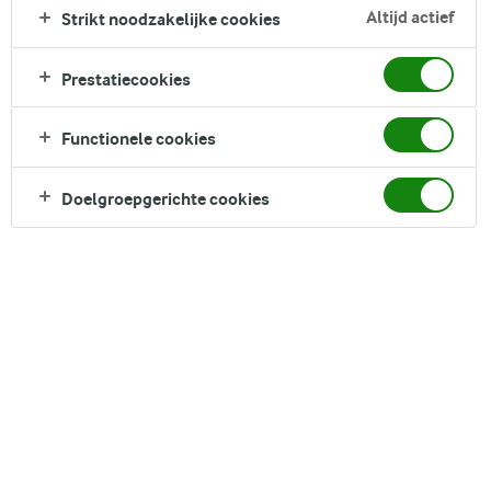
hun magie door het mengsel en vullen het met heldere
Altijd actief
Strikt noodzakelijke cookies
smaken. Ze smaken heerlijk op zichzelf, verstopt in een
broodje, of gemengd door spaghetti met tomatensaus, dus
Prestatiecookies
serveer ze voor lunch, diner of alles daartussenin.
Direct in je mandje bij:
Functionele cookies
1
Doelgroepgerichte cookies
DELEN
Ingrediënten