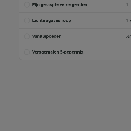
Fijn geraspte verse gember
1 
Lichte agavesiroop
1 
Vanillepoeder
½ 
Versgemalen 5-pepermix