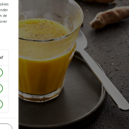
ookies
ander
n de
 over
ef