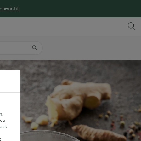
sbericht.
DELEN
PRINT
n,
jou
vaak
e