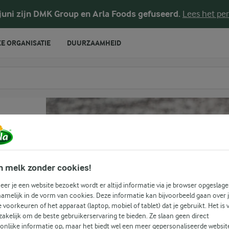
 juni zijn DMK Group en Arla Foods gefuseerd.
Lees het per
E ORGANISATIE
DUURZAAMHEID
te voeren
n melk zonder cookies!
er je een website bezoekt wordt er altijd informatie via je browser opgeslage
amelijk in de vorm van cookies. Deze informatie kan bijvoorbeeld gaan over 
(0)
je voorkeuren of het apparaat (laptop, mobiel of tablet) dat je gebruikt. Het is 
akelijk om de beste gebruikerservaring te bieden. Ze slaan geen direct
onlijke informatie op, maar het biedt wel een meer gepersonaliseerde websit