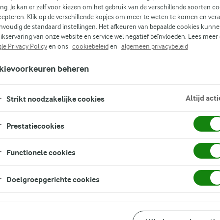
e
ing. Je kan er zelf voor kiezen om het gebruik van de verschillende soorten c
,
cepteren. Klik op de verschillende kopjes om meer te weten te komen en ver
nvoudig de standaard instellingen. Het afkeuren van bepaalde cookies kunne
ikservaring van onze website en service wel negatief beïnvloeden. Lees meer
et
le Privacy Policy
en ons
cookiebeleid
en
algemeen privacybeleid
oed
kievoorkeuren beheren
den
,
Altijd acti
Strikt noodzakelijke cookies
Prestatiecookies
Functionele cookies
Doelgroepgerichte cookies