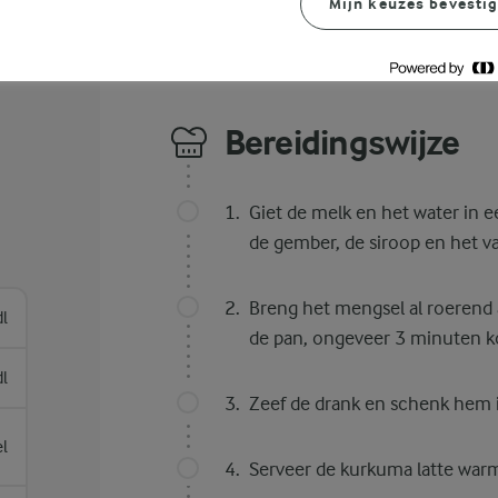
Mijn keuzes bevesti
Bereidingswijze
Giet de melk en het water in 
de gember, de siroop en het va
Breng het mengsel al roerend a
dl
de pan, ongeveer 3 minuten ko
dl
Zeef de drank en schenk hem i
el
Serveer de kurkuma latte war