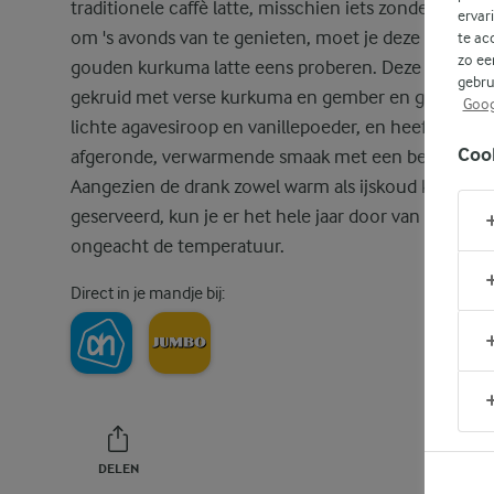
traditionele caffè latte, misschien iets zonder cafeïn
ervar
om 's avonds van te genieten, moet je deze heerlijke
te ac
zo ee
gouden kurkuma latte eens proberen. Deze latte is
gebru
gekruid met verse kurkuma en gember en gezoet m
Goog
lichte agavesiroop en vanillepoeder, en heeft een g
Coo
afgeronde, verwarmende smaak met een beetje pit.
Aangezien de drank zowel warm als ijskoud kan wor
geserveerd, kun je er het hele jaar door van genieten
ongeacht de temperatuur.
Direct in je mandje bij:
DELEN
PRINT