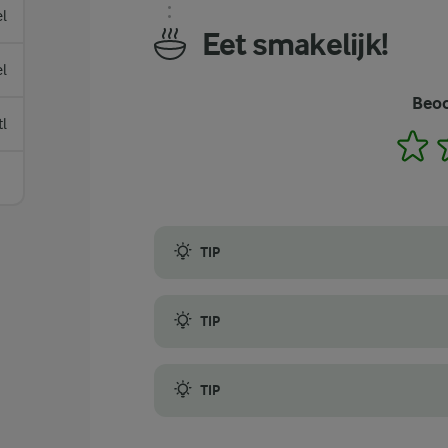
el
Eet smakelijk!
el
Beoo
tl
1
TIP
De smaken van ons eenvoudige recept voor 
TIP
Nadat je gember en kurkuma mee naar huis 
TIP
Omdat verse kurkuma veel vlekken maakt, 