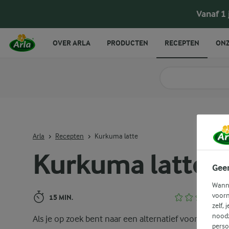
Kurkuma latte
Vanaf 1
OVER ARLA
PRODUCTEN
RECEPTEN
ONZ
Zoek categorie
Zoek zoektermen in 
Arla
Recepten
Kurkuma latte
Kurkuma latte
Gee
Wanne
voorn
15 MIN.
zelf, 
noodz
Als je op zoek bent naar een alternatief voor een
perso