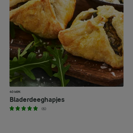
40 MIN.
Bladerdeeghapjes
(6)