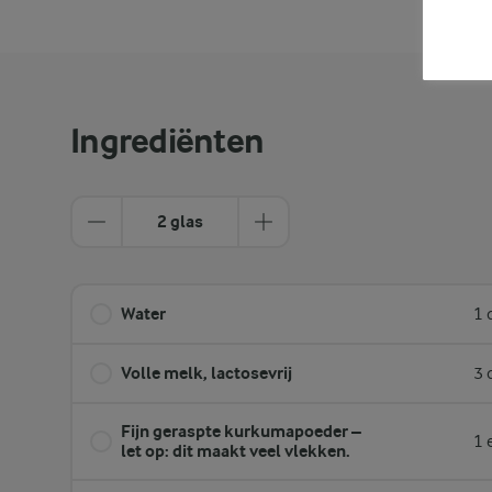
Ingrediënten
2 glas
Water
1 
Volle melk, lactosevrij
3 
Fijn geraspte kurkumapoeder –
1 
let op: dit maakt veel vlekken.