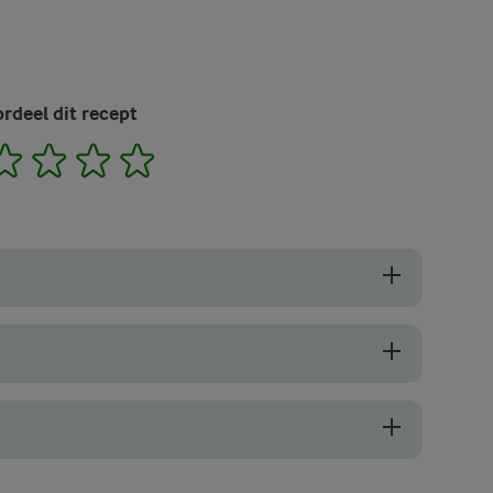
rdeel dit recept
2
3
4
5
kurkuma latte hangen grotendeels af van de kwaliteit van de verse pr
hebt genomen kun je het op drie verschillende manieren bewaren om he
kunt u overwegen plastic handschoenen te dragen bij het hanteren er