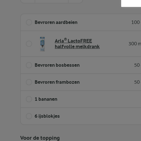
Bevroren aardbeien
100 
Arla® LactoFREE
300 m
halfvolle melkdrank
Bevroren bosbessen
50 
Bevroren frambozen
50 
1 bananen
6 ijsblokjes
Voor de topping