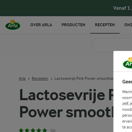
Vanaf 1
OVER ARLA
PRODUCTEN
RECEPTEN
ONZ
Zoek categorie
Zoek zoektermen in 
Arla
Recepten
Lactosevrije Pink Power smoothie
Gee
Lactosevrije Pi
Wanne
voorn
zelf, 
Power smoothi
noodz
perso
ervar
te ac
(1)