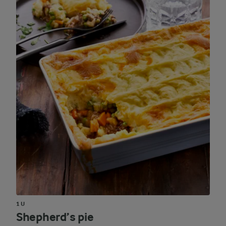
1 U
Shepherd’s pie