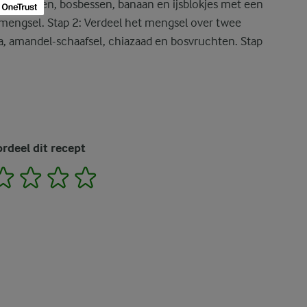
 frambozen, bosbessen, banaan en ijsblokjes met een
n mengsel. Stap 2: Verdeel het mengsel over twee
, amandel-schaafsel, chiazaad en bosvruchten. Stap
rdeel dit recept
2
3
4
5