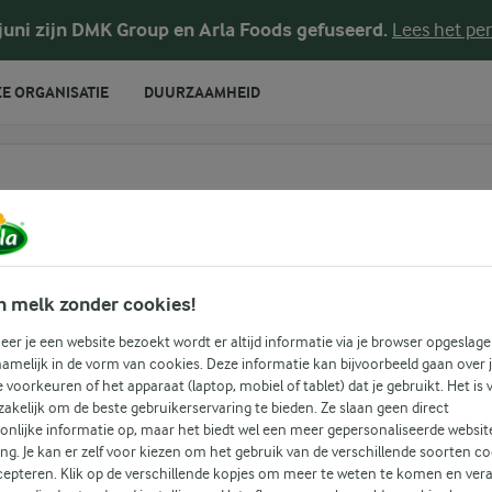
 juni zijn DMK Group en Arla Foods gefuseerd.
Lees het per
E ORGANISATIE
DUURZAAMHEID
te voeren
n melk zonder cookies!
nk
er je een website bezoekt wordt er altijd informatie via je browser opgeslage
amelijk in de vorm van cookies. Deze informatie kan bijvoorbeeld gaan over 
je voorkeuren of het apparaat (laptop, mobiel of tablet) dat je gebruikt. Het is 
e
akelijk om de beste gebruikerservaring te bieden. Ze slaan geen direct
onlijke informatie op, maar het biedt wel een meer gepersonaliseerde websit
ing. Je kan er zelf voor kiezen om het gebruik van de verschillende soorten c
cepteren. Klik op de verschillende kopjes om meer te weten te komen en ver