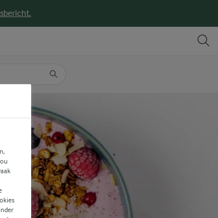
sbericht.
DELEN
PRINT
n,
jou
vaak
e
ookies
ander