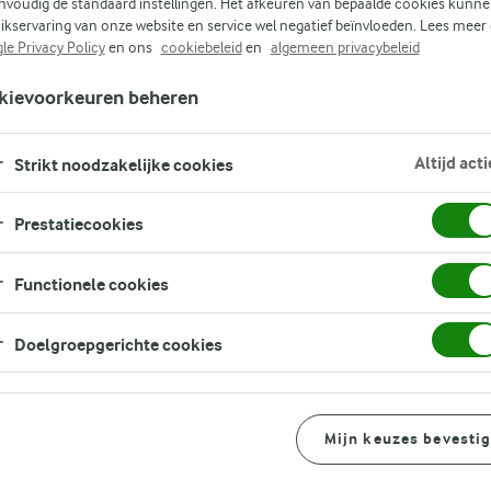
nvoudig de standaard instellingen. Het afkeuren van bepaalde cookies kunne
ikservaring van onze website en service wel negatief beïnvloeden. Lees meer
le Privacy Policy
en ons
cookiebeleid
en
algemeen privacybeleid
kievoorkeuren beheren
Altijd acti
Strikt noodzakelijke cookies
Prestatiecookies
Functionele cookies
Doelgroepgerichte cookies
Bereidingswijze
Mijn keuzes bevesti
Zo maak je het klaar