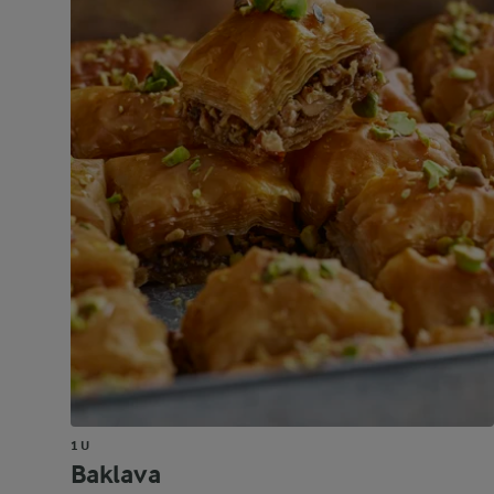
1 U
Baklava