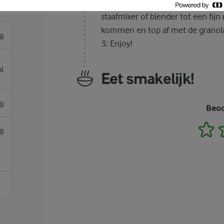
Stap 1: Meng de melk, aardbeien,
staafmixer of blender tot een fij
kommen en top af met de granola
g
3: Enjoy!
l
Eet smakelijk!
g
Beoo
1
g