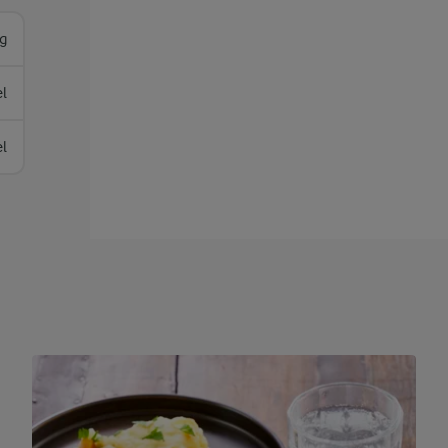
g
el
el