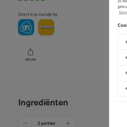
zo ee
gebru
Goog
Direct in je mandje bij:
Coo
DELEN
PRINT
Ingrediënten
2 porties