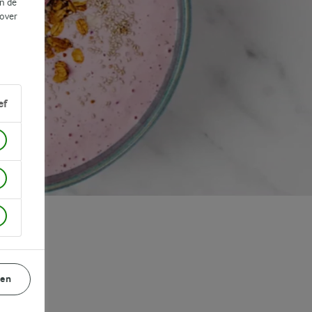
n de
 over
ef
gen