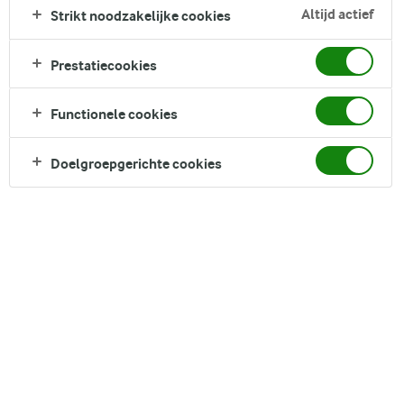
familie uit te nodigen voor een smaakvolle en visueel
Altijd actief
Strikt noodzakelijke cookies
aantrekkelijke maaltijd. Met hun krokante buitenkant en
zachte binnenkant vormen deze aardappelen de perfecte
Prestatiecookies
aanvulling om elk hoofdgerecht naar een hoger niveau te
tillen.
Functionele cookies
Direct in je mandje bij:
Doelgroepgerichte cookies
DELEN
Ingrediënten