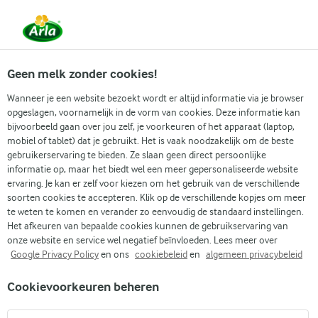
Vanaf 1 juni zijn DMK Group en Arla Foods
gefuseerd.
Lees het persbericht.
Geen melk zonder cookies!
Wanneer je een website bezoekt wordt er altijd informatie via je browser
opgeslagen, voornamelijk in de vorm van cookies. Deze informatie kan
Zoek categorie
bijvoorbeeld gaan over jou zelf, je voorkeuren of het apparaat (laptop,
mobiel of tablet) dat je gebruikt. Het is vaak noodzakelijk om de beste
gebruikerservaring te bieden. Ze slaan geen direct persoonlijke
Zoek zoektermen in te voeren
informatie op, maar het biedt wel een meer gepersonaliseerde website
Arla
Recepten
Hasselback aardappelen
ervaring. Je kan er zelf voor kiezen om het gebruik van de verschillende
soorten cookies te accepteren. Klik op de verschillende kopjes om meer
Hasselback aardappelen
te weten te komen en verander zo eenvoudig de standaard instellingen.
Het afkeuren van bepaalde cookies kunnen de gebruikservaring van
1 U
(1)
onze website en service wel negatief beïnvloeden. Lees meer over
Google Privacy Policy
en ons
cookiebeleid
en
algemeen privacybeleid
Deze Hasselback aardappelen voegen zonder twijfel een
Cookievoorkeuren beheren
elegante touch toe aan je eettafel. Dit eenvoudige, maar
verfijnde bijgerecht geeft je de zekerheid om vrienden en