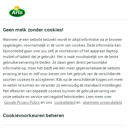
Vanaf 1 juni zijn DMK Group en Arla Foods
gefuseerd.
Lees het persbericht.
Geen melk zonder cookies!
Wanneer je een website bezoekt wordt er altijd informatie via je browser
opgeslagen, voornamelijk in de vorm van cookies. Deze informatie kan
Zoek categorie
bijvoorbeeld gaan over jou zelf, je voorkeuren of het apparaat (laptop,
mobiel of tablet) dat je gebruikt. Het is vaak noodzakelijk om de beste
gebruikerservaring te bieden. Ze slaan geen direct persoonlijke
Zoek zoektermen in te voeren
informatie op, maar het biedt wel een meer gepersonaliseerde website
Arla
Recepten
Mediterrane pastasalade
ervaring. Je kan er zelf voor kiezen om het gebruik van de verschillende
soorten cookies te accepteren. Klik op de verschillende kopjes om meer
Mediterrane pastasalade
te weten te komen en verander zo eenvoudig de standaard instellingen.
Het afkeuren van bepaalde cookies kunnen de gebruikservaring van
25 MIN.
(1)
onze website en service wel negatief beïnvloeden. Lees meer over
Google Privacy Policy
en ons
cookiebeleid
en
algemeen privacybeleid
Probeer onze Mediterrane pastasalade voor je volgende
Cookievoorkeuren beheren
lunch of lichte avondmaal. Geniet van een mix van perfect
gekookte pasta, witte kaas en verse boerenkool. Een