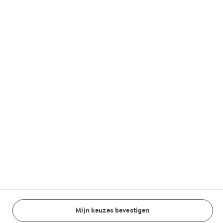
Melkunie
Lurpak®
Volg ons op
© Arla Foods amba 2026
Reopen cookie popup
Algemeen Privacybeleid
Standaard Gebruiksvoorwaarden
Mijn keuzes bevestigen