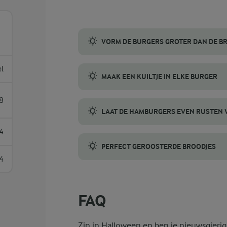
VORM DE BURGERS GROTER DAN DE B
Vorm je burgers ongeveer 1-1½ cm breder d
el
MAAK EEN KUILTJE IN ELKE BURGER
Druk een klein kuiltje in het midden van e
8
LAAT DE HAMBURGERS EVEN RUSTEN
Laat de hamburgers 3-5 minuten rusten na 
4
PERFECT GEROOSTERDE BROODJES
4
Snijd je hamburgerbroodjes gelijkmatig doo
FAQ
Zin in Halloween en ben je nieuwsgieri