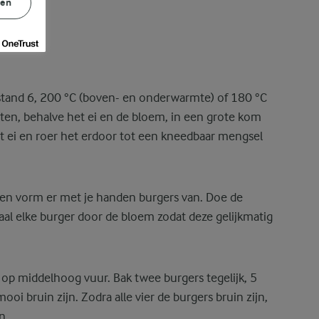
gen
tand 6, 200 °C (boven- en onderwarmte) of 180 °C
nten, behalve het ei en de bloem, in een grote kom
t ei en roer het erdoor tot een kneedbaar mengsel
 en vorm er met je handen burgers van. Doe de
al elke burger door de bloem zodat deze gelijkmatig
n op middelhoog vuur. Bak twee burgers tegelijk, 5
ooi bruin zijn. Zodra alle vier de burgers bruin zijn,
n.