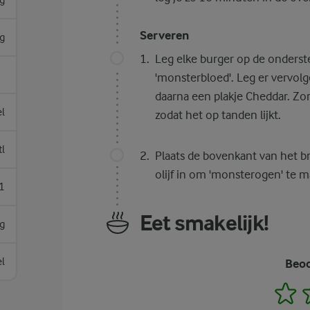
g
Serveren
g
Leg elke burger op de onderste
'monsterbloed'. Leg er vervo
daarna een plakje Cheddar. Zor
el
zodat het op tanden lijkt.
tl
Plaats de bovenkant van het b
olijf in om 'monsterogen' te 
1
Eet smakelijk!
g
el
Beoo
1