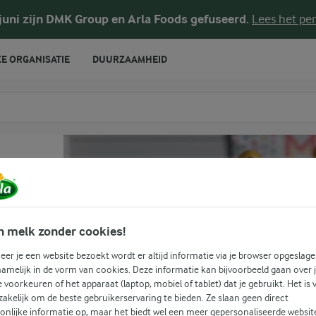
 juni zijn DMK Group en Arla Foods gefuseerd.
Lees het per
E ORGANISATIE
DUURZAAMHEID
te voeren
n melk zonder cookies!
er je een website bezoekt wordt er altijd informatie via je browser opgeslage
amelijk in de vorm van cookies. Deze informatie kan bijvoorbeeld gaan over 
(1)
je voorkeuren of het apparaat (laptop, mobiel of tablet) dat je gebruikt. Het is 
akelijk om de beste gebruikerservaring te bieden. Ze slaan geen direct
onlijke informatie op, maar het biedt wel een meer gepersonaliseerde websit