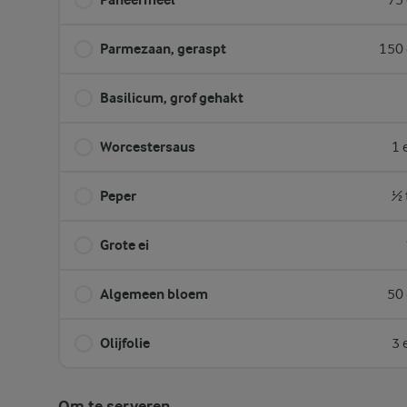
75 
Parmezaan, geraspt
150 
Basilicum, grof gehakt
Worcestersaus
1 
Peper
½ 
Grote ei
Algemeen bloem
50 
Olijfolie
3 
Om te serveren