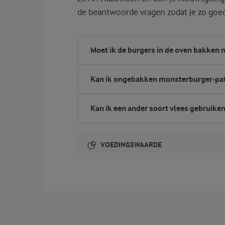
de beantwoorde vragen zodat je zo goed
Moet ik de burgers in de oven bakken n
Kan ik ongebakken monsterburger-patt
Kan ik een ander soort vlees gebruiken
VOEDINGSWAARDE
Energie-inhoud:
2915 Kcal
23,4 gram vezels
vezels