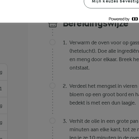
Mijn keuzes bevesti
Bereidingswijze
Verwarm de oven voor op gass
(hetelucht). Doe alle ingredië
en meng door elkaar. Breek he
ontstaat.
g
Verdeel het mengsel in vieren
1
bloem op een groot bord en ha
bedekt is met een dun laagje.
g
Verhit de olie in een grote pa
g
minuten aan elke kant, tot ze m
leg je ze 10 minuten in de ove