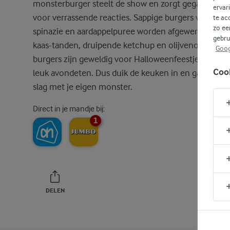
monsterburger steelt de show en zorgt gegarandee
ervar
voor verrassende reacties. Sappige burgers van geha
te ac
zo ee
spinazie en aardappelpuree worden afgewerkt met
gebru
kaas-tanden, druipende ketchup en olijvenogen. De
Goog
burgers zijn geweldig voor Halloweenfeestjes of een
Coo
leuk avondeten. Dus duik de keuken in en ga aan de
slag met je eigen monster.
Direct in je mandje bij:
1
DELEN
PRINT