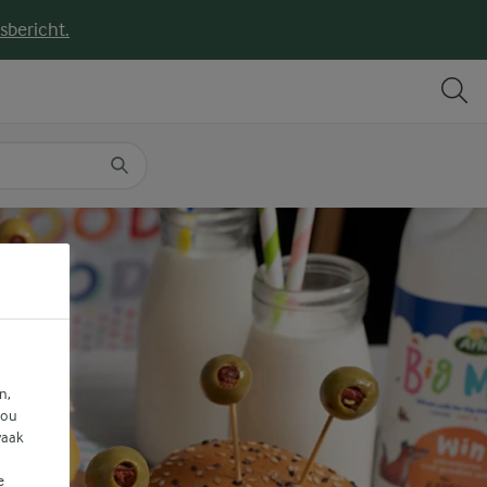
sbericht.
DELEN
PRINT
n,
jou
vaak
e