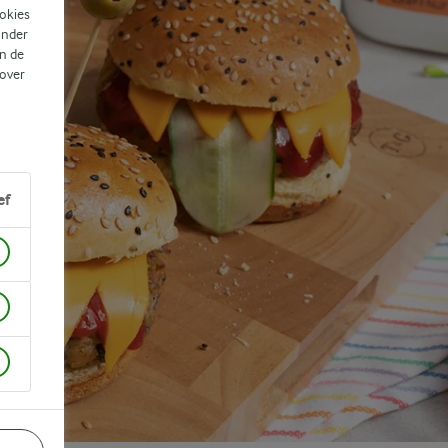
ookies
ander
n de
 over
ef