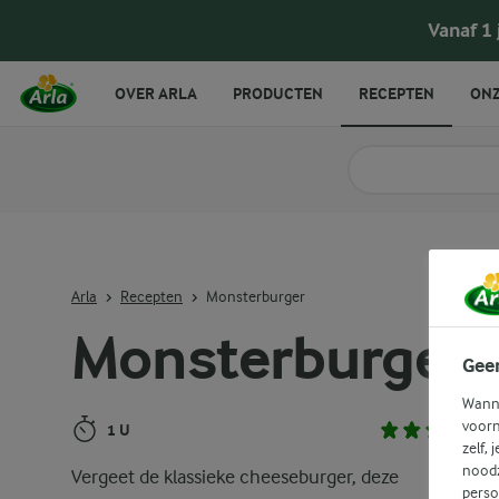
Monsterburger
Vanaf 1
OVER ARLA
PRODUCTEN
RECEPTEN
ONZ
Zoek categorie
Zoek zoektermen in 
Arla
Recepten
Monsterburger
Monsterburger
Gee
Wanne
voorn
1 U
zelf, 
noodz
Vergeet de klassieke cheeseburger, deze
perso