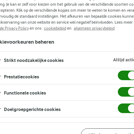
rd
ing. Je kan er zelf voor kiezen om het gebruik van de verschillende soorten c
kt,
cepteren. Klik op de verschillende kopjes om meer te weten te komen en ver
nvoudig de standaard instellingen. Het afkeuren van bepaalde cookies kunne
ikservaring van onze website en service wel negatief beïnvloeden. Lees meer
ze
le Privacy Policy
en ons
cookiebeleid
en
algemeen privacybeleid
kievoorkeuren beheren
Altijd acti
Strikt noodzakelijke cookies
Prestatiecookies
Functionele cookies
Doelgroepgerichte cookies