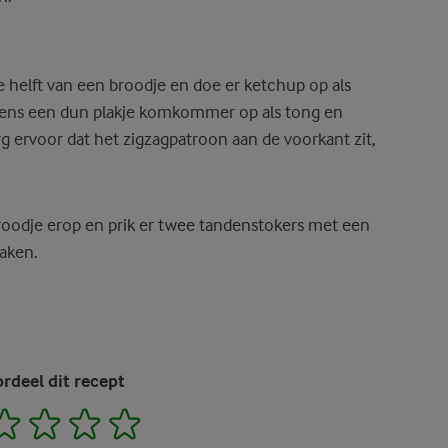
 helft van een broodje en doe er ketchup op als
lgens een dun plakje komkommer op als tong en
g ervoor dat het zigzagpatroon aan de voorkant zit,
roodje erop en prik er twee tandenstokers met een
maken.
rdeel dit recept
2
3
4
5