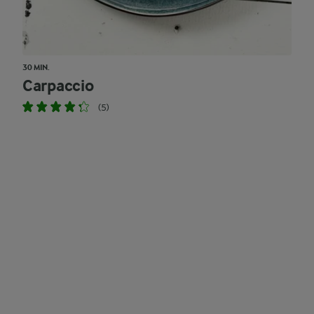
30 MIN.
Carpaccio
(5)