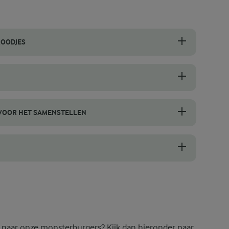
ROODJES
an je hamburgerbroodjes, aangezien ze krimpen tijdens het bakken. O
lke burger voordat je ze bakt om ervoor te zorgen dat de monsterburge
 VOOR HET SAMENSTELLEN
het bakken. Hierdoor kunnen de hamburgers sappig blijven zonder dat
rmidden, zodat ze mooi en gelijkmatig roosteren. Bestrijk de snijkant
g naar onze monsterburgers? Kijk dan hieronder naar