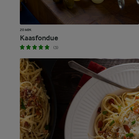
20 MIN.
Kaasfondue
(3)