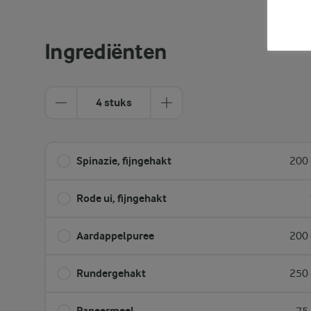
Ingrediënten
4 stuks
Spinazie, fijngehakt
200 
Rode ui, fijngehakt
Aardappelpuree
200 
Rundergehakt
250 
Paneermeel