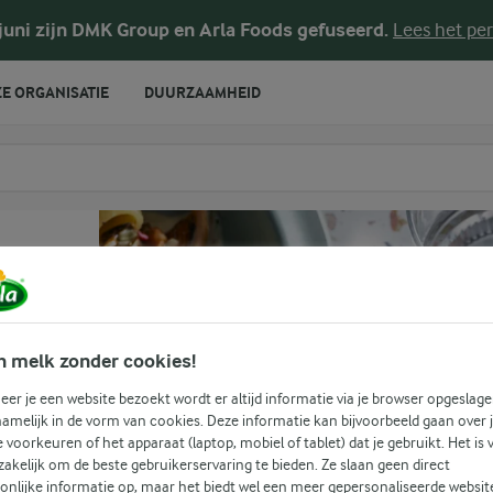
 juni zijn DMK Group en Arla Foods gefuseerd.
Lees het per
E ORGANISATIE
DUURZAAMHEID
te voeren
n melk zonder cookies!
er je een website bezoekt wordt er altijd informatie via je browser opgeslage
amelijk in de vorm van cookies. Deze informatie kan bijvoorbeeld gaan over 
je voorkeuren of het apparaat (laptop, mobiel of tablet) dat je gebruikt. Het is 
akelijk om de beste gebruikerservaring te bieden. Ze slaan geen direct
onlijke informatie op, maar het biedt wel een meer gepersonaliseerde websit
(0)