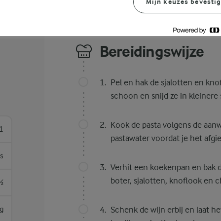
Mijn keuzes bevesti
Bereidingswijze
Pel en hak de sjalotten en knof
schoon en snijd ze in kleinere
Kook de pasta volgens de aanw
1
pastawater voordat je het afgie
es
Verhit een koekenpan en bak 
boter, sjalotten, knoflook en 
½
g
Schenk de wijn erbij en laat 