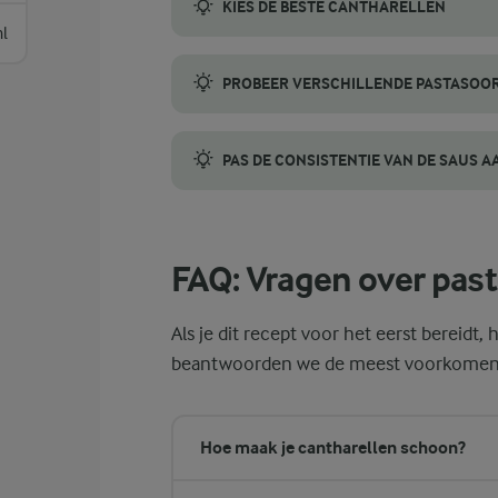
KIES DE BESTE CANTHARELLEN
l
Kies stevige, droge cantharellen met een 
PROBEER VERSCHILLENDE PASTASOO
Kies rigatoni voor een stevige beet die per
PAS DE CONSISTENTIE VAN DE SAUS A
Het lekkerste is een saus met een zijdezac
FAQ: Vragen over past
Als je dit recept voor het eerst bereidt
beantwoorden we de meest voorkomende 
Hoe maak je cantharellen schoon?