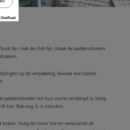
gen
look fijn. Hak de chili fijn. Maak de paddenstoelen
 stukken.
ijzingen op de verpakking. Bewaar een beetje
t.
de paddenstoelen tot hun vocht verdampt is. Voeg
chili toe. Bak nog 3–4 minuten.
het koken. Voeg de room toe en verkruimel de