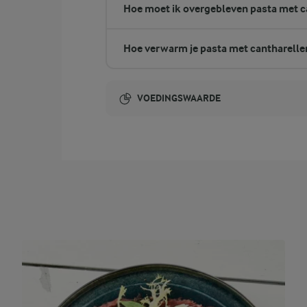
Hoe moet ik overgebleven pasta met c
Hoe verwarm je pasta met cantharell
VOEDINGSWAARDE
Energie-inhoud:
1640 Kcal
23,6 gram vezels
vezels
52,1 gram eiwit
eiwit
26 gram vet
vet