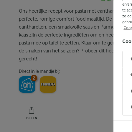
ervar
te ac
Ons heerlijke recept voor pasta met cantharellen is 
zo ee
perfecte, romige comfort food maaltijd. De gouden
gebru
cantharellen, een smaakvolle saus en Parmezaanse
Goog
kaas zijn de perfecte ingrediëten om en heerlijk bor
Coo
pasta mee op tafel te zetten. Klaar om te genieten v
de smaken van het seizoen? Probeer dit heerlijke
gerecht!
Direct in je mandje bij:
2
DELEN
PRINT