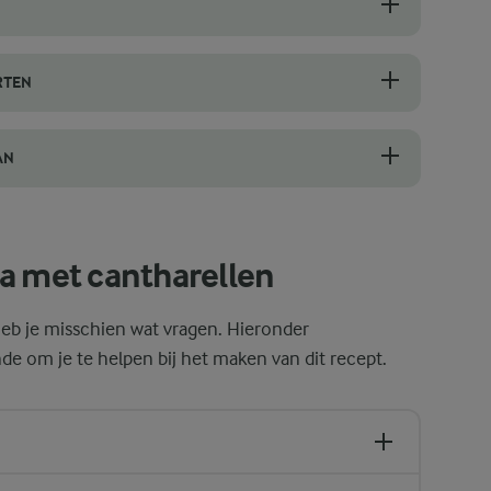
levendige gouden kleur, wat hun versheid aangeeft. Ze moeten ook een
RTEN
fect past bij rijke, romige sauzen. De brede buizen en geribbelde opper
AN
hte, gladde consistentie die aan de pasta blijft kleven. Als de saus 
a met cantharellen
, heb je misschien wat vragen. Hieronder
om je te helpen bij het maken van dit recept.