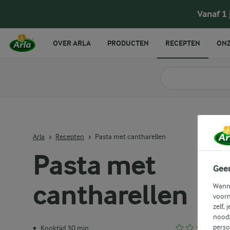
Vanaf 1
OVER ARLA
PRODUCTEN
RECEPTEN
ONZ
Zoek categorie
Zoek zoektermen in 
Arla
Recepten
Pasta met cantharellen
Pasta met
Gee
cantharellen
Wanne
voorn
zelf, 
noodz
perso
Kooktijd 30 min.
•