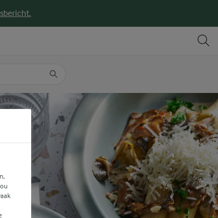
sbericht.
DELEN
PRINT
n,
jou
vaak
e