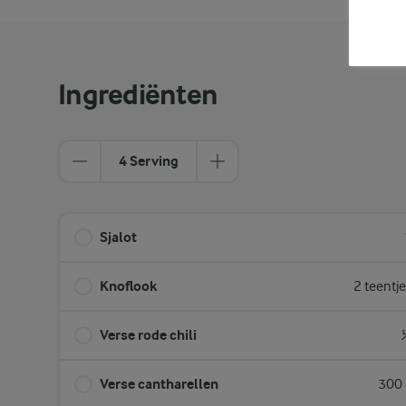
Ingrediënten
4 Serving
Sjalot
Knoflook
2 teentj
Verse rode chili
Verse cantharellen
300 