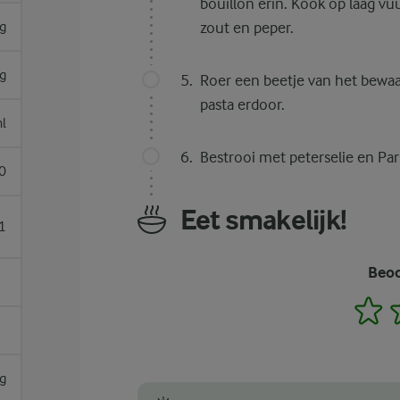
bouillon erin. Kook op laag v
g
zout en peper.
g
Roer een beetje van het bewa
pasta erdoor.
l
Bestrooi met peterselie en Pa
0
Eet smakelijk!
1
Beoo
1
g