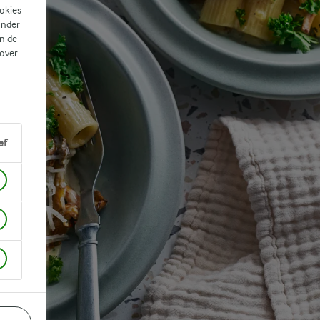
ookies
ander
n de
 over
ef