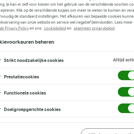
ing. Je kan er zelf voor kiezen om het gebruik van de verschillende soorten c
cepteren. Klik op de verschillende kopjes om meer te weten te komen en ver
een
nvoudig de standaard instellingen. Het afkeuren van bepaalde cookies kunne
ikservaring van onze website en service wel negatief beïnvloeden. Lees meer
le Privacy Policy
en ons
cookiebeleid
en
algemeen privacybeleid
d
kievoorkeuren beheren
an
Altijd acti
Strikt noodzakelijke cookies
Prestatiecookies
Functionele cookies
Doelgroepgerichte cookies