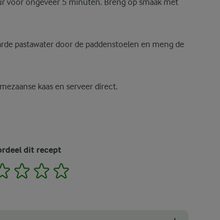
uur voor ongeveer 5 minuten. Breng op smaak met
arde pastawater door de paddenstoelen en meng de
rmezaanse kaas en serveer direct.
rdeel dit recept
2
3
4
5