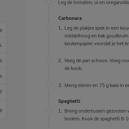
Leg de tomaten, ui en oreganobla
Carbonara
Leg de plakjes spek in een ko
g
middelhoog en bak goudbruin e
keukenpapier voordat je het kr
L
Veeg de pan schoon. Voeg roo
tl
de kook.
tl
Meng eieren en 75 g kaas in 
2
Spaghetti
g
Breng ondertussen gezouten w
bodem. Kook de spaghetti 8-1