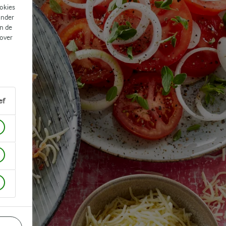
ookies
ander
n de
 over
ef