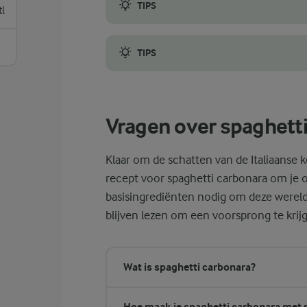
TIPS
tl
De spaghetti moet beetgaar zijn, wat betek
TIPS
Het is belangrijk op te merken dat pasta bl
Vragen over spaghett
Klaar om de schatten van de Italiaanse
recept voor spaghetti carbonara om je o
basisingrediënten nodig om deze werel
blijven lezen om een voorsprong te krij
Wat is spaghetti carbonara?
Hoe maak je spaghetti carbonara met