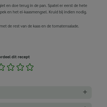
giet en doe terug in de pan. Spatel er eerst de hete
ek en het ei-kaasmengsel. Kruid bij indien nodig.
et de rest van de kaas en de tomatensalade.
rdeel dit recept
2
3
4
5
 je een fantastische spaghetti carbonara, dus het gebruik van verse