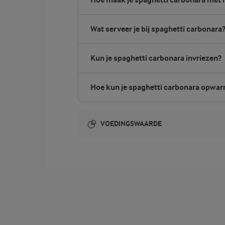
Wat serveer je bij spaghetti carbonara
Kun je spaghetti carbonara invriezen?
Hoe kun je spaghetti carbonara opwa
VOEDINGSWAARDE
Energie-inhoud:
22,1 gram vezels
vezels
137,3 gram eiwit
eiwit