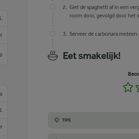
Giet de spaghetti af in een ver
room door, gevolgd door het sp
 L
Serveer de carbonara meteen m
el
Eet smakelijk!
g
Beoo
1
g
1
TIPS
el
Met slechts een handvol ingrediënten maak