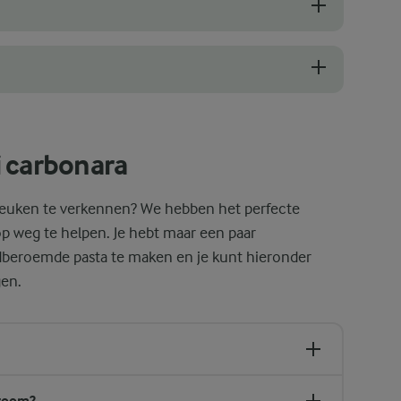
ent dat het doorgekookt is, maar nog steeds stevig. Om te bepalen of d
ijft doorkoken, zelfs nadat het is uitgelekt. Zorg er dus voor dat je he
i carbonara
 keuken te verkennen? We hebben het perfecte
p weg te helpen. Je hebt maar een paar
dberoemde pasta te maken en je kunt hieronder
gen.
 room?