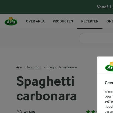
Spaghetti carbonara
Vanaf 1
OVER ARLA
PRODUCTEN
RECEPTEN
ONZ
Zoek categorie
Zoek zoektermen in 
Arla
Recepten
Spaghetti carbonara
Spaghetti
Gee
carbonara
Wanne
voorn
zelf, 
noodz
perso
45 MIN.