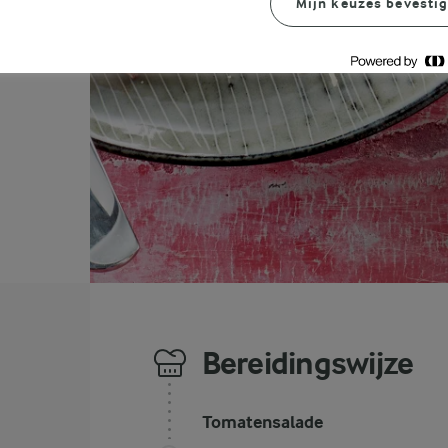
Mijn keuzes bevesti
Bereidingswijze
Tomatensalade