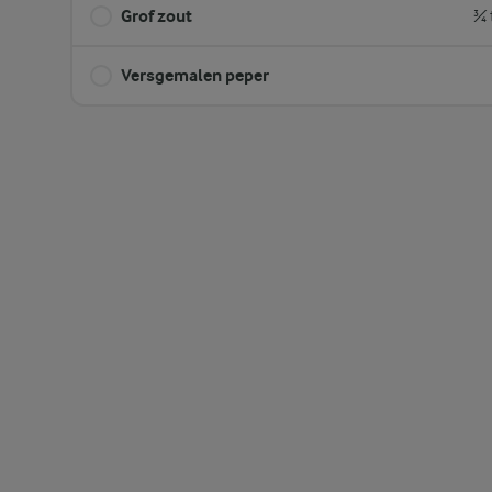
Grof zout
¾ 
Versgemalen peper