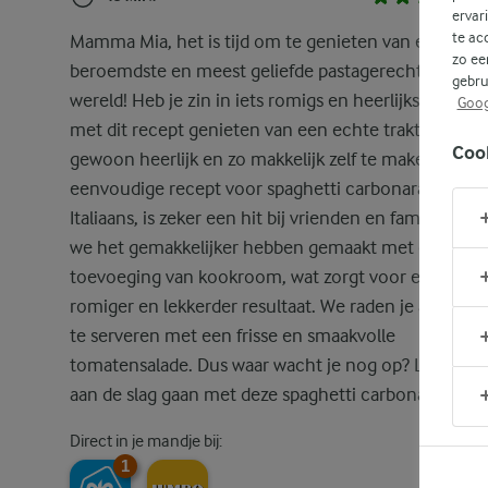
ervar
te ac
Mamma Mia, het is tijd om te genieten van een van 
zo ee
beroemdste en meest geliefde pastagerechten ter
gebru
wereld! Heb je zin in iets romigs en heerlijks? Dan ga
Goog
met dit recept genieten van een echte traktatie. Het
Coo
gewoon heerlijk en zo makkelijk zelf te maken. Dit
eenvoudige recept voor spaghetti carbonara, rijk en
Italiaans, is zeker een hit bij vrienden en familie. Ho
we het gemakkelijker hebben gemaakt met de
toevoeging van kookroom, wat zorgt voor een nog
romiger en lekkerder resultaat. We raden je aan om 
te serveren met een frisse en smaakvolle
tomatensalade. Dus waar wacht je nog op? Laten we
aan de slag gaan met deze spaghetti carbonara!
Direct in je mandje bij:
1