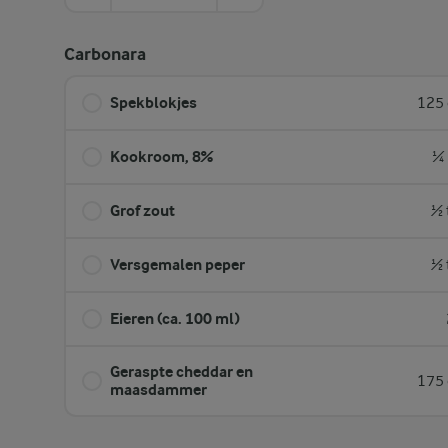
Carbonara
Spekblokjes
125 
Kookroom, 8%
¼ 
Grof zout
½ 
Versgemalen peper
½ 
Eieren (ca. 100 ml)
Geraspte cheddar en
175 
maasdammer