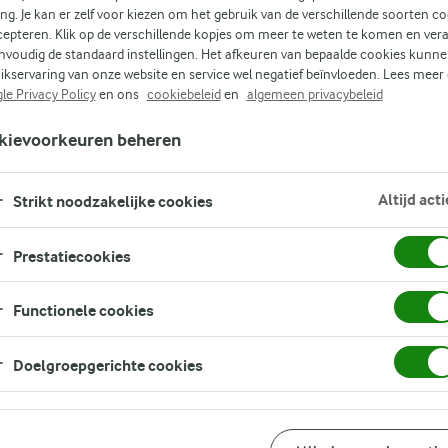
ing. Je kan er zelf voor kiezen om het gebruik van de verschillende soorten c
cepteren. Klik op de verschillende kopjes om meer te weten te komen en ver
de
nvoudig de standaard instellingen. Het afkeuren van bepaalde cookies kunne
ikservaring van onze website en service wel negatief beïnvloeden. Lees meer
 je
le Privacy Policy
en ons
cookiebeleid
en
algemeen privacybeleid
 is
kievoorkeuren beheren
Altijd acti
ewel
Strikt noodzakelijke cookies
Prestatiecookies
het
Functionele cookies
Doelgroepgerichte cookies