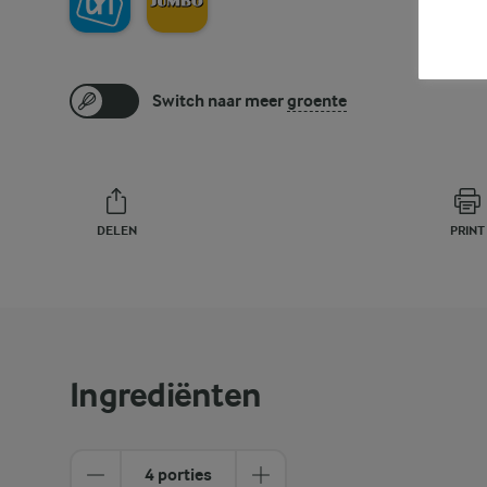
Switch naar meer
groente
DELEN
PRINT
Ingrediënten
4 porties