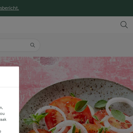
sbericht.
DELEN
PRINT
n,
jou
vaak
e