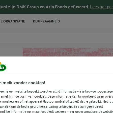
 juni zijn DMK Group en Arla Foods gefuseerd.
Lees het per
E ORGANISATIE
DUURZAAMHEID
te voeren
n melk zonder cookies!
er je een website bezoekt wordt er altijd informatie via je browser opgeslage
amelijk in de vorm van cookies. Deze informatie kan bijvoorbeeld gaan over 
je voorkeuren of het apparaat (laptop, mobiel of tablet) dat je gebruikt. Het is 
akelijk om de beste gebruikerservaring te bieden. Ze slaan geen direct
onlijke informatie op, maar het biedt wel een meer gepersonaliseerde websit
(6)