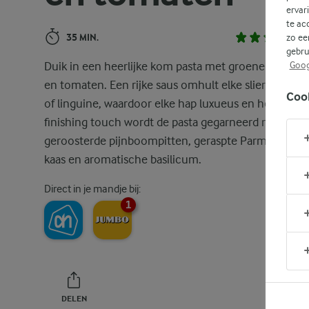
ervar
te ac
35 MIN.
zo ee
gebru
Duik in een heerlijke kom pasta met groene asperge
Goog
en tomaten. Een rijke saus omhult elke sliert tagliate
Coo
of linguine, waardoor elke hap luxueus en heerlijk is.
finishing touch wordt de pasta gegarneerd met
geroosterde pijnboompitten, geraspte Parmezaanse
kaas en aromatische basilicum.
Direct in je mandje bij:
1
DELEN
PRINT