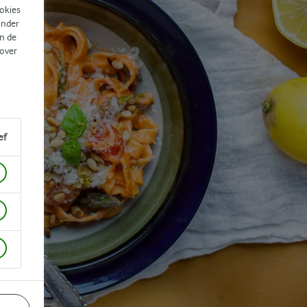
ookies
ander
n de
 over
ef