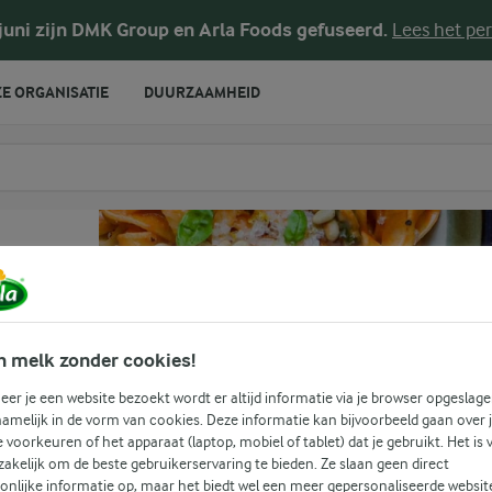
 juni zijn DMK Group en Arla Foods gefuseerd.
Lees het per
E ORGANISATIE
DUURZAAMHEID
te voeren
n melk zonder cookies!
s
er je een website bezoekt wordt er altijd informatie via je browser opgeslage
amelijk in de vorm van cookies. Deze informatie kan bijvoorbeeld gaan over 
je voorkeuren of het apparaat (laptop, mobiel of tablet) dat je gebruikt. Het is 
akelijk om de beste gebruikerservaring te bieden. Ze slaan geen direct
onlijke informatie op, maar het biedt wel een meer gepersonaliseerde websit