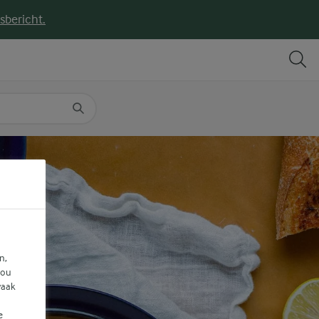
sbericht.
DELEN
PRINT
n,
jou
vaak
e