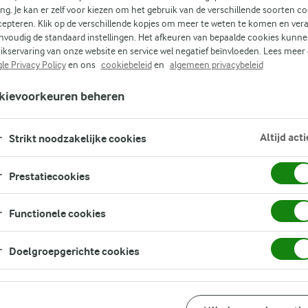
ing. Je kan er zelf voor kiezen om het gebruik van de verschillende soorten c
cepteren. Klik op de verschillende kopjes om meer te weten te komen en ver
nvoudig de standaard instellingen. Het afkeuren van bepaalde cookies kunne
(3)
ikservaring van onze website en service wel negatief beïnvloeden. Lees meer
s
le Privacy Policy
en ons
cookiebeleid
en
algemeen privacybeleid
lle
kievoorkeuren beheren
 Als
Altijd acti
Strikt noodzakelijke cookies
Prestatiecookies
Functionele cookies
Doelgroepgerichte cookies