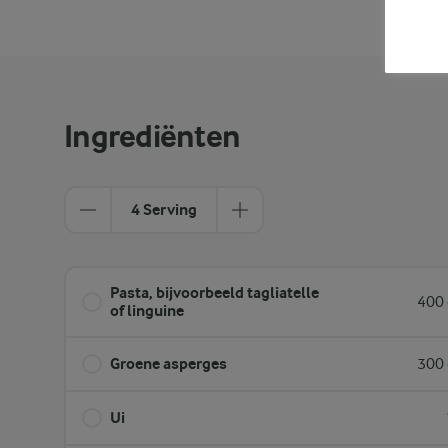
Ingrediënten
4 Serving
Pasta, bijvoorbeeld tagliatelle
400 
of linguine
Groene asperges
300 
Ui