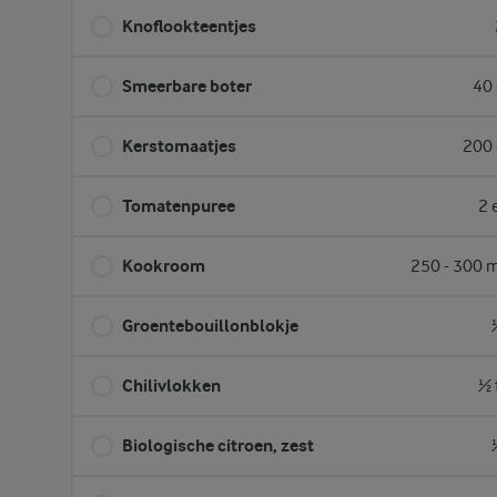
Knoflookteentjes
Smeerbare boter
40 
Kerstomaatjes
200 
Tomatenpuree
2 
Kookroom
250 - 300 m
Groentebouillonblokje
Chilivlokken
½ 
Biologische citroen, zest