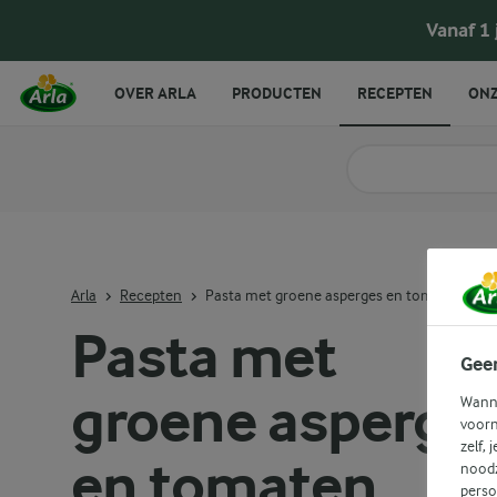
Pasta met groene asperges en tomaten
Vanaf 1
OVER ARLA
PRODUCTEN
RECEPTEN
ONZ
Zoek categorie
Zoek zoektermen in 
Arla
Recepten
Pasta met groene asperges en tomaten
Pasta met
Gee
groene asperge
Wanne
voorn
zelf, 
en tomaten
noodz
perso