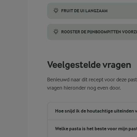
Kies stevige asperges met gesloten kopjes
FRUIT DE UI LANGZAAM
Fruit de ui langzaam in boter om een zacht
ROOSTER DE PIJNBOOMPITTEN VOORZ
Rooster de pijnboompitten voorzichtig, wa
Veelgestelde vragen
Benieuwd naar dit recept voor deze pas
vragen hieronder nog even door.
Hoe snijd ik de houtachtige uiteinden 
Welke pasta is het beste voor mijn pa