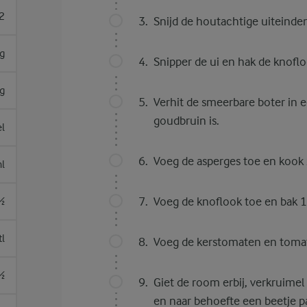
2
Snijd de houtachtige uiteinden 
g
Snipper de ui en hak de knoflo
g
Verhit de smeerbare boter in ee
goudbruin is.
el
Voeg de asperges toe en kook 
l
Voeg de knoflook toe en bak 
½
tl
Voeg de kerstomaten en tomat
½
Giet de room erbij, verkruimel
en naar behoefte een beetje p