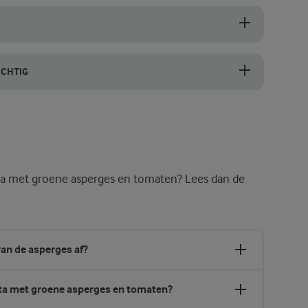
 en gladde stelen. Hoewel het houtachtige, vezelige uiteinde van de a
e, zoete basis voor de saus te creëren. Als je de ui te snel op hoog 
ICHTIG
nt ze kunnen heel snel van goudbruin naar verbrand gaan. Verhit ze i
ta met groene asperges en tomaten? Lees dan de
van de asperges af?
sta met groene asperges en tomaten?