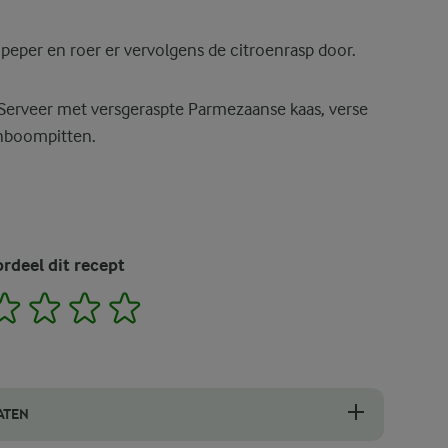
eper en roer er vervolgens de citroenrasp door.
 Serveer met versgeraspte Parmezaanse kaas, verse
jnboompitten.
rdeel dit recept
2
3
4
5
ATEN