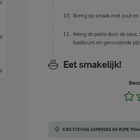
tl
Breng op smaak met zout en p
Meng de pasta door de saus.
g
basilicum en geroosterde pi
Eet smakelijk!
g
Beoo
1
KIES STEVIGE ASPERGES EN RIJPE TOM