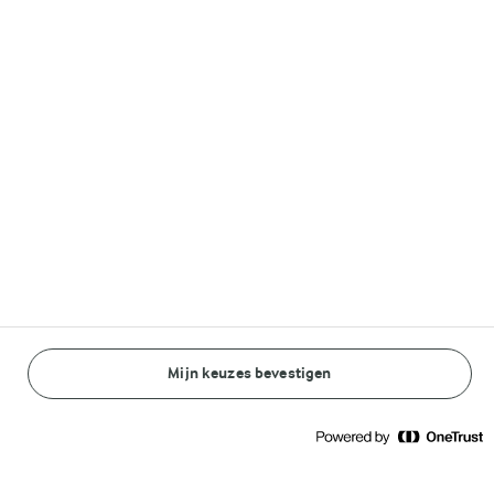
Volg ons op
© Arla Foods amba 2026
Reopen cookie popup
Algemeen Privacybeleid
Standaard Gebruiksvoorwaarden
Mijn keuzes bevestigen
BEREIDINGSWIJZE
INGREDIËNTEN
Cookieverklaring
Betaal verklaring