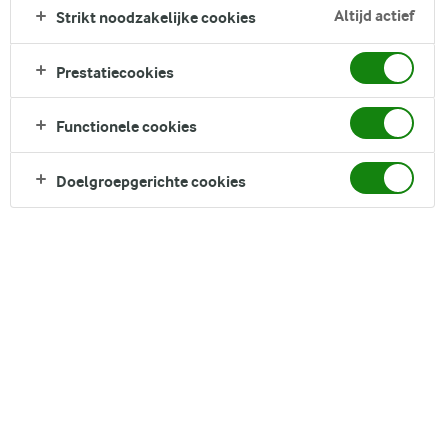
citroenschil zorgen voor een knapperige en pittige toets.
Altijd actief
Strikt noodzakelijke cookies
Serveer het met stokbrood erbij, en dit wordt ongetwijfeld een
recept dat je steeds opnieuw wilt maken.
Prestatiecookies
Direct in je mandje bij:
Functionele cookies
Doelgroepgerichte cookies
DELEN
Ingrediënten
4 Serving