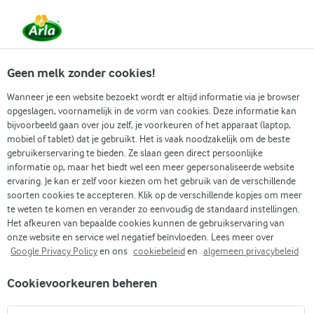
Vanaf 1 juni zijn DMK Group en Arla Foods
gefuseerd.
Lees het persbericht.
Geen melk zonder cookies!
Wanneer je een website bezoekt wordt er altijd informatie via je browser
opgeslagen, voornamelijk in de vorm van cookies. Deze informatie kan
Zoek categorie
bijvoorbeeld gaan over jou zelf, je voorkeuren of het apparaat (laptop,
mobiel of tablet) dat je gebruikt. Het is vaak noodzakelijk om de beste
gebruikerservaring te bieden. Ze slaan geen direct persoonlijke
Zoek zoektermen in te voeren
informatie op, maar het biedt wel een meer gepersonaliseerde website
Arla
Recepten
Pasta met groenten
ervaring. Je kan er zelf voor kiezen om het gebruik van de verschillende
soorten cookies te accepteren. Klik op de verschillende kopjes om meer
Pasta met groenten
te weten te komen en verander zo eenvoudig de standaard instellingen.
Het afkeuren van bepaalde cookies kunnen de gebruikservaring van
Kooktijd 15 min.
(0)
•
onze website en service wel negatief beïnvloeden. Lees meer over
Google Privacy Policy
en ons
cookiebeleid
en
algemeen privacybeleid
Geniet van deze kleurrijke pasta met groenten, bedekt met
Cookievoorkeuren beheren
een romige kaassaus en gemengd met courgettes, prei,
champignons en rode paprika's. Walnoten en een vleugje