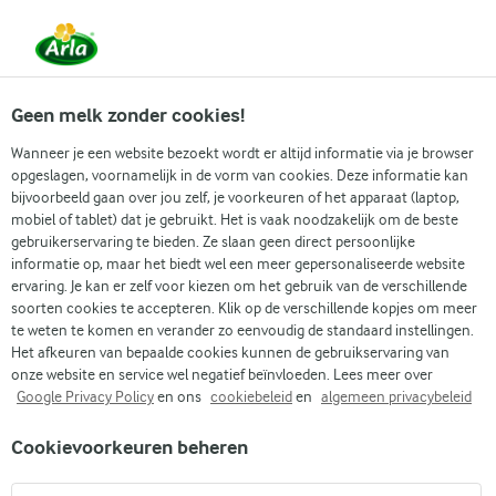
Vanaf 1 juni zijn DMK Group en Arla Foods
gefuseerd.
Lees het persbericht.
Geen melk zonder cookies!
Wanneer je een website bezoekt wordt er altijd informatie via je browser
opgeslagen, voornamelijk in de vorm van cookies. Deze informatie kan
Zoek categorie
bijvoorbeeld gaan over jou zelf, je voorkeuren of het apparaat (laptop,
mobiel of tablet) dat je gebruikt. Het is vaak noodzakelijk om de beste
gebruikerservaring te bieden. Ze slaan geen direct persoonlijke
Zoek zoektermen in te voeren
informatie op, maar het biedt wel een meer gepersonaliseerde website
Arla
Recepten
Pasta met zalm en champignons
ervaring. Je kan er zelf voor kiezen om het gebruik van de verschillende
soorten cookies te accepteren. Klik op de verschillende kopjes om meer
Pasta met zalm en
te weten te komen en verander zo eenvoudig de standaard instellingen.
champignons
Het afkeuren van bepaalde cookies kunnen de gebruikservaring van
onze website en service wel negatief beïnvloeden. Lees meer over
Google Privacy Policy
en ons
cookiebeleid
en
algemeen privacybeleid
Kooktijd 20 min.
(0)
•
Cookievoorkeuren beheren
Ervaar ons heerlijke recept voor romige zalm-
paddenstoelenpasta. Met zalm, champignons en spruitjes