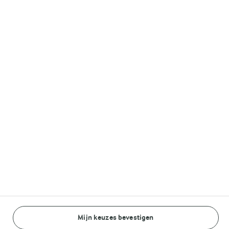
Melkunie
Lurpak®
Volg ons op
© Arla Foods amba 2026
Reopen cookie popup
Algemeen Privacybeleid
Standaard Gebruiksvoorwaarden
Mijn keuzes bevestigen