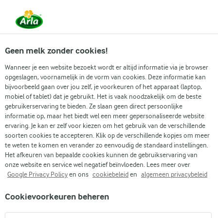
Vanaf 1 juni zijn DMK Group en Arla Foods
gefuseerd.
Lees het persbericht.
Geen melk zonder cookies!
Wanneer je een website bezoekt wordt er altijd informatie via je browser
opgeslagen, voornamelijk in de vorm van cookies. Deze informatie kan
Zoek categorie
bijvoorbeeld gaan over jou zelf, je voorkeuren of het apparaat (laptop,
mobiel of tablet) dat je gebruikt. Het is vaak noodzakelijk om de beste
gebruikerservaring te bieden. Ze slaan geen direct persoonlijke
Zoek zoektermen in te voeren
informatie op, maar het biedt wel een meer gepersonaliseerde website
Arla
Recepten
Pastasalade met cottage cheese
ervaring. Je kan er zelf voor kiezen om het gebruik van de verschillende
soorten cookies te accepteren. Klik op de verschillende kopjes om meer
Pastasalade met cottage
te weten te komen en verander zo eenvoudig de standaard instellingen.
cheese
Het afkeuren van bepaalde cookies kunnen de gebruikservaring van
onze website en service wel negatief beïnvloeden. Lees meer over
Google Privacy Policy
en ons
cookiebeleid
en
algemeen privacybeleid
30 MIN.
(0)
Cookievoorkeuren beheren
Onze pastasalade met cottage cheese combineert de romige
smaak van cottage cheese met al dente farfalle pasta. Deze