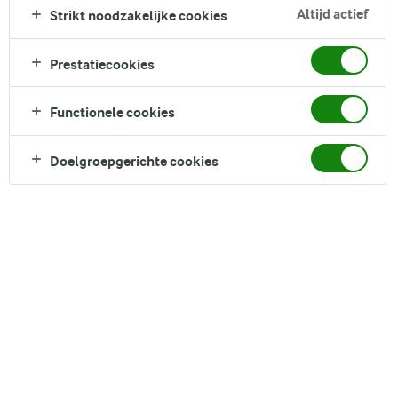
Altijd actief
Strikt noodzakelijke cookies
salade barst van kleur en smaak, met heldere
cocktailtomaten, boterachtige avocado en een strooisel van
verse kruiden. Het is perfect voor een smaakvolle lunch of
Prestatiecookies
een verfrissend diner. Probeer deze levendige salade als je
verlangt naar een frisse en bevredigende maaltijd.
Functionele cookies
Doelgroepgerichte cookies
DELEN
Ingrediënten
4 Serving