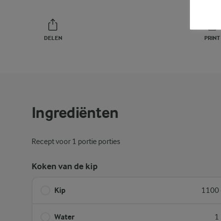
DELEN
PRINT
Ingrediënten
Recept voor 1 portie porties
Koken van de kip
Kip
1100 
Water
1