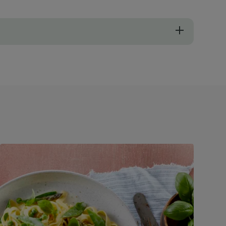
nten - selderij en bleekselderij geven zowel smaak als textuur aan de 