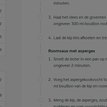
minuten.
2
Haal het vlees en de groenten e
ongeveer 300 ml bouillon nodi
2
3
Laat de kip iets afkoelen en tr
tl
Roomsaus met asperges
Smelt de boter in een pan op m
ongeveer 2 minuten.
Voeg het aspergekookvocht to
2
ml bouillon van de kip en roo
g
Meng de kip, de asperges, zout
sudderen en roer voorzichtig 