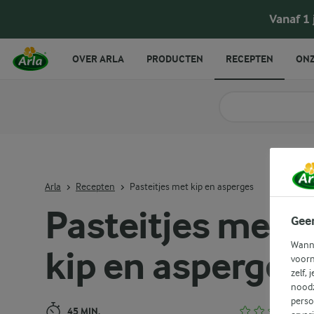
Pasteitjes met kip en asperges
Vanaf 1
OVER ARLA
PRODUCTEN
RECEPTEN
ONZ
Zoek categorie
Zoek zoektermen in 
Arla
Recepten
Pasteitjes met kip en asperges
Pasteitjes met
Gee
Wanne
kip en asperges
voorn
zelf, 
noodz
perso
45 MIN.