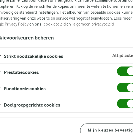
ing. Je kan er zelf voor kiezen om het gebruik van de verschillende soorten c
cepteren. Klik op de verschillende kopjes om meer te weten te komen en ver
l
nvoudig de standaard instellingen. Het afkeuren van bepaalde cookies kunne
ikservaring van onze website en service wel negatief beïnvloeden. Lees meer
en
le Privacy Policy
en ons
cookiebeleid
en
algemeen privacybeleid
rige
kievoorkeuren beheren
Altijd acti
Strikt noodzakelijke cookies
ip
Prestatiecookies
Functionele cookies
Doelgroepgerichte cookies
Mijn keuzes bevesti