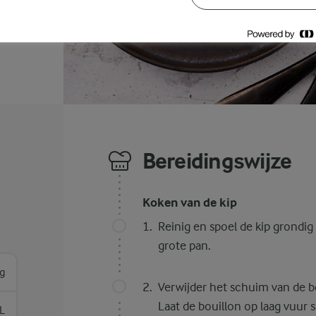
Bereidingswijze
Koken van de kip
Reinig en spoel de kip grondig
grote pan.
g
Verwijder het schuim van de bo
Laat de bouillon op laag vuur
 L