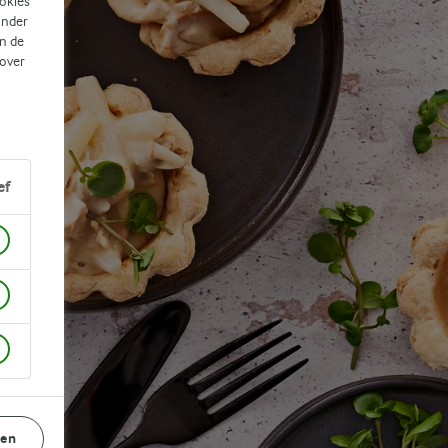
ookies
ander
n de
 over
ef
gen