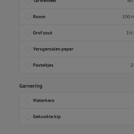
Tarwemeel
60 
Room
100 m
Grof zout
1½ 
Versgemalen peper
Pasteitjes
2
Garnering
Waterkers
Gekookte kip