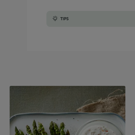
TIPS
Je kunt de vulling aanvullen met extra groe