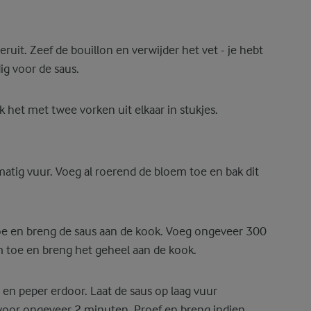
ruit. Zeef de bouillon en verwijder het vet - je hebt
g voor de saus.
ek het met twee vorken uit elkaar in stukjes.
atig vuur. Voeg al roerend de bloem toe en bak dit
e en breng de saus aan de kook. Voeg ongeveer 300
m toe en breng het geheel aan de kook.
 en peper erdoor. Laat de saus op laag vuur
voor ongeveer 2 minuten. Proef en breng indien