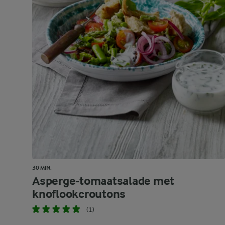
30 MIN.
Asperge-tomaatsalade met
knoflookcroutons
(1)