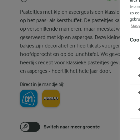
ervar
te ac
Pasteitjes met kip en asperges is een klassieker zowe
zo ee
gebru
op het paas- als kerstbuffet. De pasteitjes kan je vull
Goog
op verschillende manieren, maar meestal worden ze
geserveerd met kip en asperges. Deze kleine knappe
Coo
bakjes zijn decoratief en heerlijk als voorgerecht,
hoofdgerecht en op de lunchtafel. We geven je een
heerlijk recept voor klassieke pasteitjes gevuld met k
en asperges - heerlijk het hele jaar door.
Direct in je mandje bij:
Switch naar meer
groente