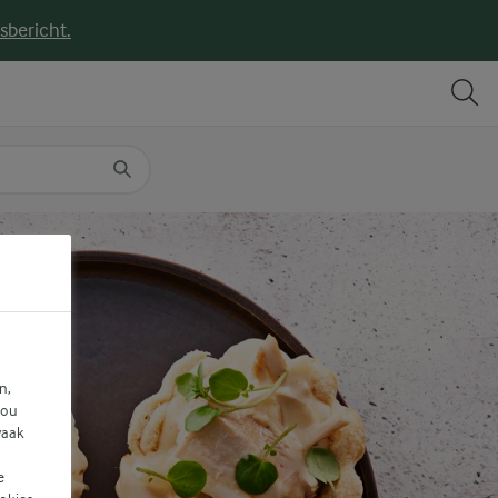
sbericht.
DELEN
PRINT
n,
jou
vaak
e