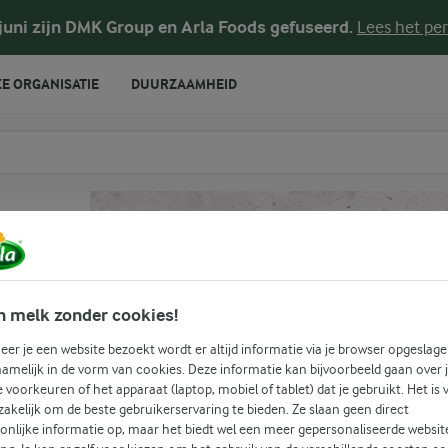
 juni zijn DMK Group en Arla Foods gefuseerd.
Lees het per
E ORGANISATIE
DUURZAAMHEID
te voeren
n melk zonder cookies!
er je een website bezoekt wordt er altijd informatie via je browser opgeslage
amelijk in de vorm van cookies. Deze informatie kan bijvoorbeeld gaan over 
je voorkeuren of het apparaat (laptop, mobiel of tablet) dat je gebruikt. Het is 
akelijk om de beste gebruikerservaring te bieden. Ze slaan geen direct
onlijke informatie op, maar het biedt wel een meer gepersonaliseerde websit
(0)