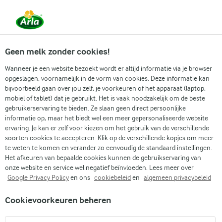
Vanaf 1 juni zijn DMK Group en Arla Foods
gefuseerd.
Lees het persbericht.
Geen melk zonder cookies!
Wanneer je een website bezoekt wordt er altijd informatie via je browser
opgeslagen, voornamelijk in de vorm van cookies. Deze informatie kan
Zoek categorie
bijvoorbeeld gaan over jou zelf, je voorkeuren of het apparaat (laptop,
mobiel of tablet) dat je gebruikt. Het is vaak noodzakelijk om de beste
gebruikerservaring te bieden. Ze slaan geen direct persoonlijke
Zoek zoektermen in te voeren
informatie op, maar het biedt wel een meer gepersonaliseerde website
Arla
Recepten
Proteïne mokcake
ervaring. Je kan er zelf voor kiezen om het gebruik van de verschillende
soorten cookies te accepteren. Klik op de verschillende kopjes om meer
Proteïne mokcake
te weten te komen en verander zo eenvoudig de standaard instellingen.
Het afkeuren van bepaalde cookies kunnen de gebruikservaring van
7 MIN.
(1)
onze website en service wel negatief beïnvloeden. Lees meer over
Google Privacy Policy
en ons
cookiebeleid
en
algemeen privacybeleid
Begin je dag goed met deze makkelijke en snelle proteïne
Cookievoorkeuren beheren
mokcake! Deze traktatie is gemaakt van amandelmeel,
banaan en een beetje bruine suiker voor natuurlijke zoetheid.