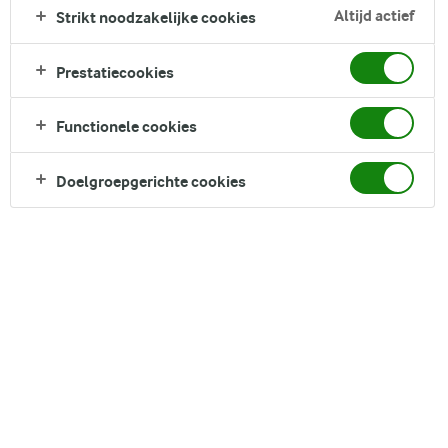
De chocoladestukjes geven een extra luxe tintje, en verse
Altijd actief
Strikt noodzakelijke cookies
bessen met citroenmelisse maken het helemaal af. Perfect
voor drukke ochtenden waarop je een lekker en warm ontbijt
Prestatiecookies
wilt zonder gedoe.
Direct in je mandje bij:
Functionele cookies
1
Doelgroepgerichte cookies
DELEN
Ingrediënten