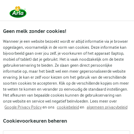
Vanaf 1 juni zijn DMK Group en Arla Foods
gefuseerd.
Lees het persbericht.
Geen melk zonder cookies!
Wanneer je een website bezoekt wordt er altijd informatie via je browser
opgeslagen, voornamelijk in de vorm van cookies. Deze informatie kan
Zoek categorie
bijvoorbeeld gaan over jou zelf, je voorkeuren of het apparaat (laptop,
mobiel of tablet) dat je gebruikt. Het is vaak noodzakelijk om de beste
gebruikerservaring te bieden. Ze slaan geen direct persoonlijke
Zoek zoektermen in te voeren
informatie op, maar het biedt wel een meer gepersonaliseerde website
Arla
Recepten
Lactosevrije chocolademousse van avocado
ervaring. Je kan er zelf voor kiezen om het gebruik van de verschillende
soorten cookies te accepteren. Klik op de verschillende kopjes om meer
Lactosevrije
te weten te komen en verander zo eenvoudig de standaard instellingen.
chocolademousse van
Het afkeuren van bepaalde cookies kunnen de gebruikservaring van
onze website en service wel negatief beïnvloeden. Lees meer over
avocado
Google Privacy Policy
en ons
cookiebeleid
en
algemeen privacybeleid
Cookievoorkeuren beheren
15 MIN.
(1)