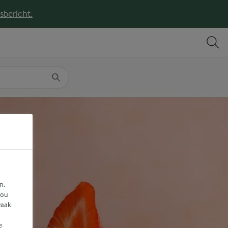
sbericht.
DELEN
PRINT
n,
jou
vaak
e