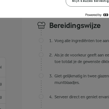
Mijn keuzes bevesti
Bereidingswijze
Voeg alle ingrediënten toe aa
Als je de voorkeur geeft aan 
toe totdat je de gewenste dikte
l
Giet gelijkmatig in twee glaze
muntblaadjes.
g
Serveer direct en geniet ervan
g