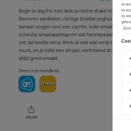
ervar
te ac
Begin je dag fris met deze proteïne shake met aardbe
zo ee
Bevroren aardbeien, romige Griekse yoghurt en rijp
gebru
banaan zorgen voor een zachte, volle smaak. Een
Goog
scheutje sinaasappelsap en wat hennepzaad geven 
Coo
net dat beetje extra. Werk af met wat verse bessen e
munt, en je hebt een simpel, verfrissend drankje dat
altijd goed smaakt.
Direct in je mandje bij:
DELEN
PRINT