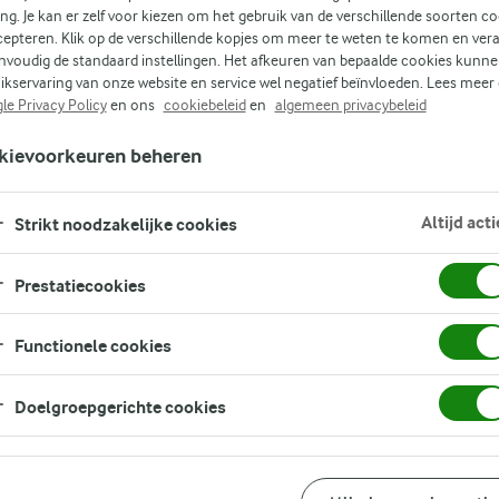
ing. Je kan er zelf voor kiezen om het gebruik van de verschillende soorten c
cepteren. Klik op de verschillende kopjes om meer te weten te komen en ver
i.
nvoudig de standaard instellingen. Het afkeuren van bepaalde cookies kunne
e
ikservaring van onze website en service wel negatief beïnvloeden. Lees meer
le Privacy Policy
en ons
cookiebeleid
en
algemeen privacybeleid
het
kievoorkeuren beheren
n
Altijd acti
Strikt noodzakelijke cookies
Prestatiecookies
Functionele cookies
Doelgroepgerichte cookies