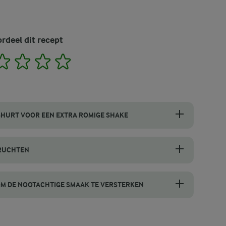
rdeel dit recept
2
3
4
5
GHURT VOOR EEN EXTRA ROMIGE SHAKE
e yoghurt voor een romigere shake. Dit creëert een gladde basis die 
VRUCHTEN
n, begin je met het stevig rollen van je sinaasappel of grapefruit o
OM DE NOOTACHTIGE SMAAK TE VERSTERKEN
 je de hennepzaadjes licht roosteren voordat je ze toevoegt. Verhit 