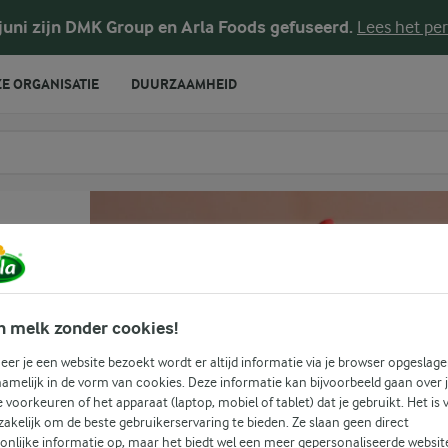
 juni zijn DMK Group en Arla Foods gefuseerd.
Lees het per
E ORGANISATIE
DUURZAAMHEID
te voeren
n melk zonder cookies!
er je een website bezoekt wordt er altijd informatie via je browser opgeslage
amelijk in de vorm van cookies. Deze informatie kan bijvoorbeeld gaan over 
je voorkeuren of het apparaat (laptop, mobiel of tablet) dat je gebruikt. Het is 
akelijk om de beste gebruikerservaring te bieden. Ze slaan geen direct
onlijke informatie op, maar het biedt wel een meer gepersonaliseerde websit
(0)