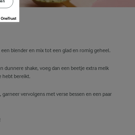
gen
n een blender en mix tot een glad en romig geheel.
een dunnere shake, voeg dan een beetje extra melk
 hebt bereikt.
n, garneer vervolgens met verse bessen en een paar
!