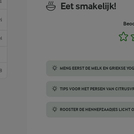
1
Eet smakelijk!
½
Beoo
1
el
MENG EERST DE MELK EN GRIEKSE YO
8
Begin met het mengen van de melk en Grieks
TIPS VOOR HET PERSEN VAN CITRUS
Om zoveel mogelijk sap en smaak te krijge
ROOSTER DE HENNEPZAADJES LICHT 
Voor een rijkere, nootachtigere smaak kun