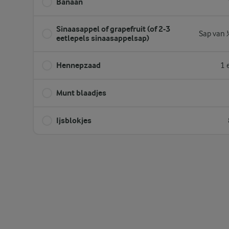
Banaan
Sinaasappel of grapefruit (of 2-3
Sap van 
eetlepels sinaasappelsap)
Hennepzaad
1 
Munt blaadjes
Ijsblokjes