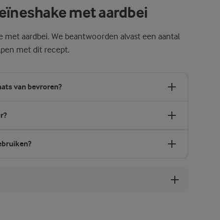
teïneshake met aardbei
ke met aardbei. We beantwoorden alvast een aantal
pen met dit recept.
aats van bevroren?
r?
ebruiken?