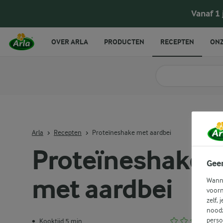
Vanaf 1
OVER ARLA
PRODUCTEN
RECEPTEN
ONZ
Zoek categorie
Zoek zoektermen in 
Arla
Recepten
Proteïneshake met aardbei
Proteïneshake
Gee
met aardbei
Wanne
voorn
zelf, 
noodz
perso
Kooktijd 5 min.
•