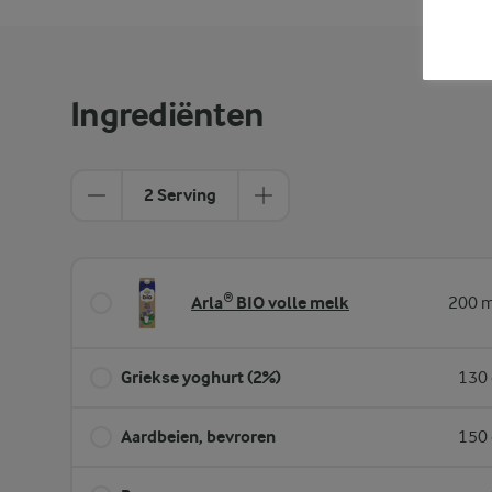
Ingrediënten
2 Serving
Arla® BIO volle melk
200 m
Griekse yoghurt (2%)
130 
Aardbeien, bevroren
150 