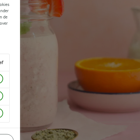
ookies
ander
n de
 over
ef