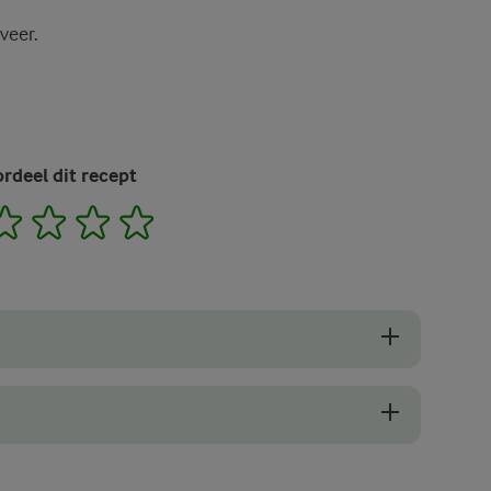
veer.
rdeel dit recept
2
3
4
5
 broodresten. Het is traditie om oud roggebrood te gebruiken voor een
rsoonlijke taarten voor iedereen te maken in plaats van één grote taar