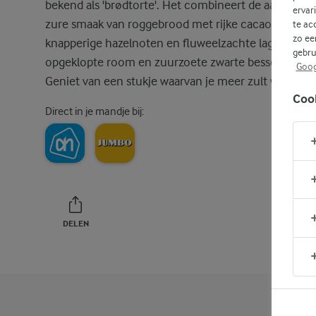
bekend als 'brødtorte'. Het combineert de aardse, lic
ervar
zure smaak van roggebrood met rijke cacaopoeder,
te ac
zo ee
knapperige hazelnoten en fluweelzachte lagen van
gebru
opgeklopte room en zuurzoete zwarte bessenjam.
Goog
Geniet van een stukje waarvan je meer zult willen.
Coo
Direct in je mandje bij:
DELEN
PRINT