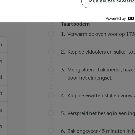
Mijn keuzes bevesti
Bereidingswijze
Taartbodem
Verwarm de oven voor op 175°
5
Klop de eidooiers en suiker tot 
g
Meng bloem, bakpoeder, hazel
el
door het eimengsel.
tl
Klop de eiwitten stijf en vouw
g
Verspreid het beslag in een i
g
Bak ongeveer 45 minuten in he