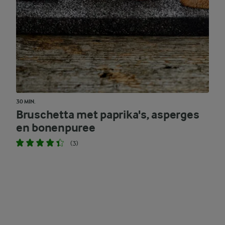
30 MIN.
Bruschetta met paprika's, asperges
en bonenpuree
(3)