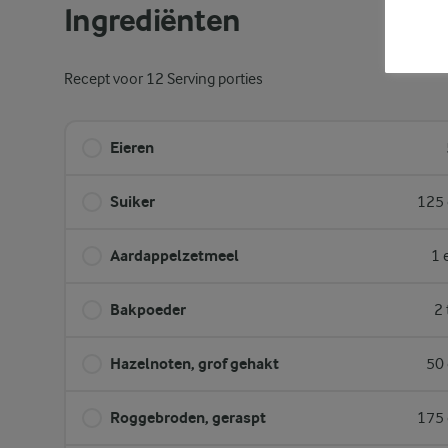
Ingrediënten
Recept voor 12 Serving porties
Eieren
Suiker
125 
Aardappelzetmeel
1 
Bakpoeder
2 
Hazelnoten, grof gehakt
50 
Roggebroden, geraspt
175 