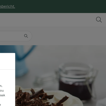
sbericht.
DELEN
PRINT
n,
jou
vaak
e