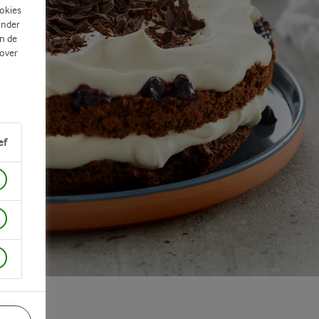
ookies
ander
n de
 over
ef