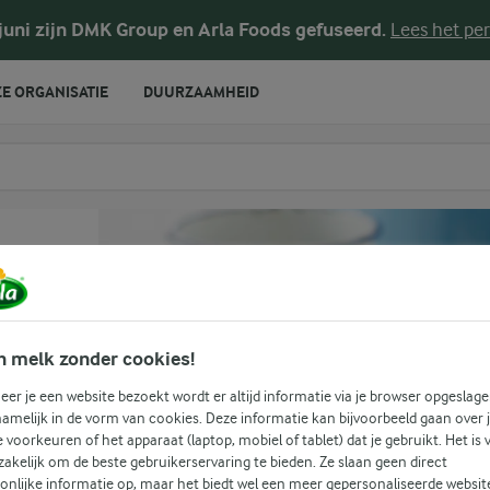
 juni zijn DMK Group en Arla Foods gefuseerd.
Lees het per
E ORGANISATIE
DUURZAAMHEID
te voeren
t
n melk zonder cookies!
er je een website bezoekt wordt er altijd informatie via je browser opgeslage
amelijk in de vorm van cookies. Deze informatie kan bijvoorbeeld gaan over 
(0)
je voorkeuren of het apparaat (laptop, mobiel of tablet) dat je gebruikt. Het is 
akelijk om de beste gebruikerservaring te bieden. Ze slaan geen direct
ook
onlijke informatie op, maar het biedt wel een meer gepersonaliseerde websit