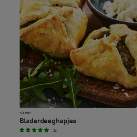
40 MIN.
Bladerdeeghapjes
(6)