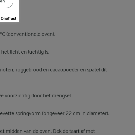
gen
C (conventionele oven).
het licht en luchtig is.
noten, roggebrood en cacaopoeder en spatel dit
 ze voorzichtig door het mengsel.
ngevette springvorm (ongeveer 22 cm in diameter).
t midden van de oven. Dek de taart af met