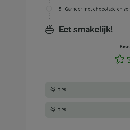
Garneer met chocolade en ser
Eet smakelijk!
Beoo
1
TIPS
Voor de beste smaak en textuur, gebruik je
TIPS
Snijd kleine taartbodems uit de grote om pe