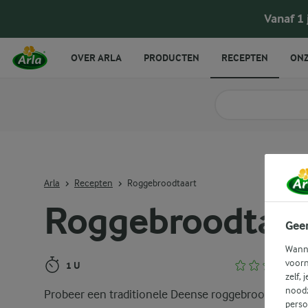
Roggebroodtaart
Vanaf 1
OVER ARLA
PRODUCTEN
RECEPTEN
ONZ
Zoek categorie
Zoek zoektermen in 
Arla
Recepten
Roggebroodtaart
Roggebroodtaar
Gee
Wanne
voorn
1 U
zelf, 
noodz
Probeer een traditionele Deense roggebroodtaart, 
perso