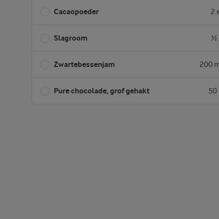
Cacaopoeder
2 
Slagroom
½ 
Zwartebessenjam
200 m
Pure chocolade, grof gehakt
50 