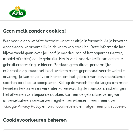
Vanaf 1 juni zijn DMK Group en Arla Foods
gefuseerd.
Lees het persbericht.
Geen melk zonder cookies!
Wanneer je een website bezoekt wordt er altijd informatie via je browser
opgeslagen, voornamelijk in de vorm van cookies. Deze informatie kan
Zoek categorie
bijvoorbeeld gaan over jou zelf, je voorkeuren of het apparaat (laptop,
mobiel of tablet) dat je gebruikt. Het is vaak noodzakelijk om de beste
gebruikerservaring te bieden. Ze slaan geen direct persoonlijke
Zoek zoektermen in te voeren
informatie op, maar het biedt wel een meer gepersonaliseerde website
Arla
Recepten
Romige kikkererwtensalade
ervaring. Je kan er zelf voor kiezen om het gebruik van de verschillende
soorten cookies te accepteren. Klik op de verschillende kopjes om meer
Romige
te weten te komen en verander zo eenvoudig de standaard instellingen.
kikkererwtensalade
Het afkeuren van bepaalde cookies kunnen de gebruikservaring van
onze website en service wel negatief beïnvloeden. Lees meer over
Google Privacy Policy
en ons
cookiebeleid
en
algemeen privacybeleid
10 MIN.
(12)
Cookievoorkeuren beheren
Deze recept is een snelle en makkelijke salade met
kikkererwten, geïnspireerd op de welbekende tonijnsalade.